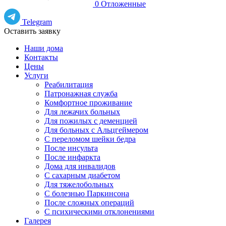
0
Отложенные
Telegram
Оставить заявку
Наши дома
Контакты
Цены
Услуги
Реабилитация
Патронажная служба
Комфортное проживание
Для лежачих больных
Для пожилых с деменцией
Для больных с Альцгеймером
С переломом шейки бедра
После инсульта
После инфаркта
Дома для инвалидов
С сахарным диабетом
Для тяжелобольных
С болезнью Паркинсона
После сложных операций
С психическими отклонениями
Галерея