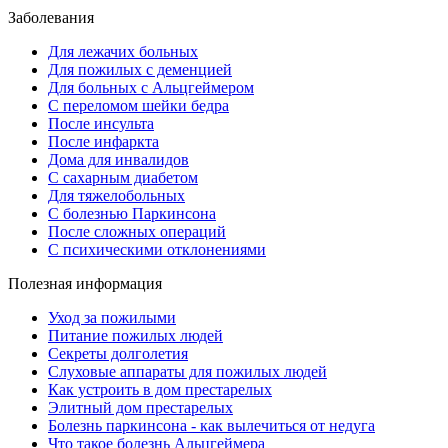
Заболевания
Для лежачих больных
Для пожилых с деменцией
Для больных с Альцгеймером
С переломом шейки бедра
После инсульта
После инфаркта
Дома для инвалидов
С сахарным диабетом
Для тяжелобольных
С болезнью Паркинсона
После сложных операций
С психическими отклонениями
Полезная информация
Уход за пожилыми
Питание пожилых людей
Секреты долголетия
Слуховые аппараты для пожилых людей
Как устроить в дом престарелых
Элитный дом престарелых
Болезнь паркинсона - как вылечиться от недуга
Что такое болезнь Альцгеймера