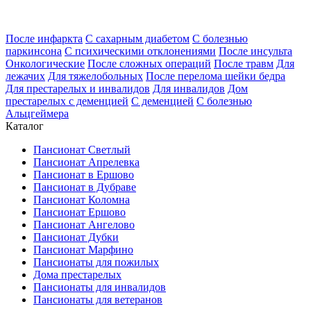
После инфаркта
С сахарным диабетом
С болезнью
паркинсона
С психическими отклонениями
После инсульта
Онкологические
После сложных операций
После травм
Для
лежачих
Для тяжелобольных
После перелома шейки бедра
Для престарелых и инвалидов
Для инвалидов
Дом
престарелых с деменцией
С деменцией
С болезнью
Альцгеймера
Каталог
Пансионат Светлый
Пансионат Апрелевка
Пансионат в Ершово
Пансионат в Дубраве
Пансионат Коломна
Пансионат Ершово
Пансионат Ангелово
Пансионат Дубки
Пансионат Марфино
Пансионаты для пожилых
Дома престарелых
Пансионаты для инвалидов
Пансионаты для ветеранов