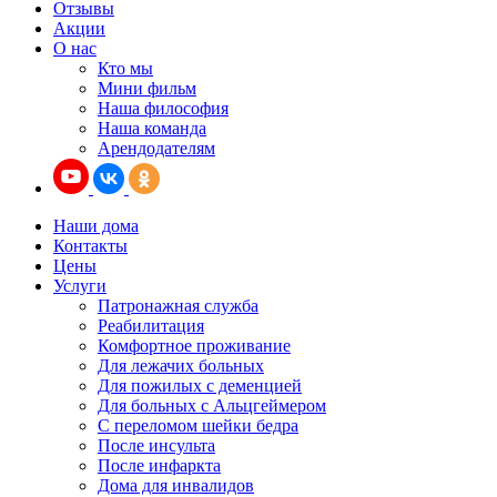
Отзывы
Акции
О нас
Кто мы
Мини фильм
Наша философия
Наша команда
Арендодателям
Наши дома
Контакты
Цены
Услуги
Патронажная служба
Реабилитация
Комфортное проживание
Для лежачих больных
Для пожилых с деменцией
Для больных с Альцгеймером
С переломом шейки бедра
После инсульта
После инфаркта
Дома для инвалидов