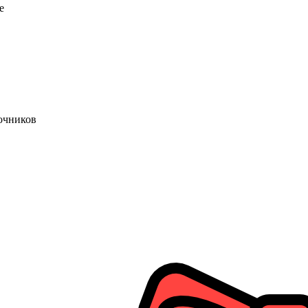
е
очников