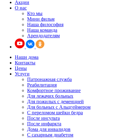
Акции
О нас
Кто мы
Мини фильм
Наша философия
Наша команда
Арендодателям
Наши дома
Контакты
Цены
Услуги
Патронажная служба
Реабилитация
Комфортное проживание
Для лежачих больных
Для пожилых с деменцией
Для больных с Альцгеймером
С переломом шейки бедра
После инсульта
После инфаркта
Дома для инвалидов
С сахарным диабетом