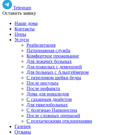
Telegram
Оставить заявку
Наши дома
Контакты
Цены
Услуги
Реабилитация
Патронажная служба
Комфортное проживание
Для лежачих больных
Для пожилых с деменцией
Для больных с Альцгеймером
С переломом шейки бедра
После инсульта
После инфаркта
Дома для инвалидов
С сахарным диабетом
Для тяжелобольных
С болезнью Паркинсона
После сложных операций
С психическими отклонениями
Галерея
Отзывы