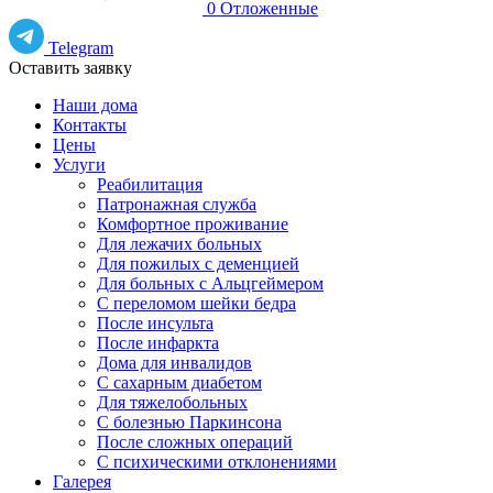
0
Отложенные
Telegram
Оставить заявку
Наши дома
Контакты
Цены
Услуги
Реабилитация
Патронажная служба
Комфортное проживание
Для лежачих больных
Для пожилых с деменцией
Для больных с Альцгеймером
С переломом шейки бедра
После инсульта
После инфаркта
Дома для инвалидов
С сахарным диабетом
Для тяжелобольных
С болезнью Паркинсона
После сложных операций
С психическими отклонениями
Галерея