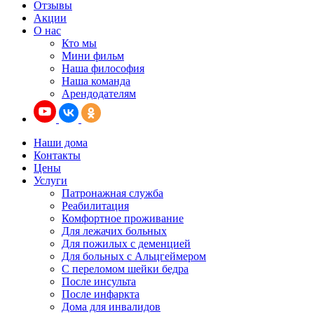
Отзывы
Акции
О нас
Кто мы
Мини фильм
Наша философия
Наша команда
Арендодателям
Наши дома
Контакты
Цены
Услуги
Патронажная служба
Реабилитация
Комфортное проживание
Для лежачих больных
Для пожилых с деменцией
Для больных с Альцгеймером
С переломом шейки бедра
После инсульта
После инфаркта
Дома для инвалидов