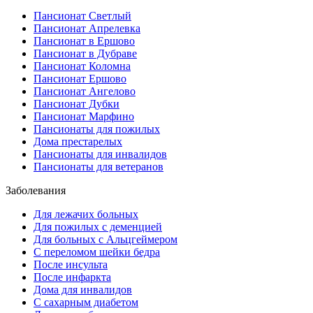
Пансионат Светлый
Пансионат Апрелевка
Пансионат в Ершово
Пансионат в Дубраве
Пансионат Коломна
Пансионат Ершово
Пансионат Ангелово
Пансионат Дубки
Пансионат Марфино
Пансионаты для пожилых
Дома престарелых
Пансионаты для инвалидов
Пансионаты для ветеранов
Заболевания
Для лежачих больных
Для пожилых с деменцией
Для больных с Альцгеймером
С переломом шейки бедра
После инсульта
После инфаркта
Дома для инвалидов
С сахарным диабетом