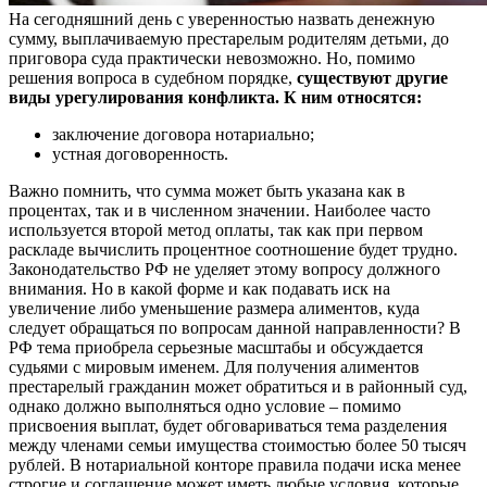
На сегодняшний день с уверенностью назвать денежную
сумму, выплачиваемую престарелым родителям детьми, до
приговора суда практически невозможно. Но, помимо
решения вопроса в судебном порядке,
существуют другие
виды урегулирования конфликта. К ним относятся:
заключение договора нотариально;
устная договоренность.
Важно помнить, что сумма может быть указана как в
процентах, так и в численном значении. Наиболее часто
используется второй метод оплаты, так как при первом
раскладе вычислить процентное соотношение будет трудно.
Законодательство РФ не уделяет этому вопросу должного
внимания. Но в какой форме и как подавать иск на
увеличение либо уменьшение размера алиментов, куда
следует обращаться по вопросам данной направленности? В
РФ тема приобрела серьезные масштабы и обсуждается
судьями с мировым именем. Для получения алиментов
престарелый гражданин может обратиться и в районный суд,
однако должно выполняться одно условие – помимо
присвоения выплат, будет обговариваться тема разделения
между членами семьи имущества стоимостью более 50 тысяч
рублей. В нотариальной конторе правила подачи иска менее
строгие и соглашение может иметь любые условия, которые