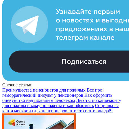
Свежие статьи
Преимущества пансионатов для пожилых
Все про
геморрагический инсульт у пенсионеров
Как оформить
опекунство над пожилым человеком
Льготы по капремонту
для пожилых: кому положены и как оформить
Социальная
карта москвича для пенсионеров: что это и что она даёт