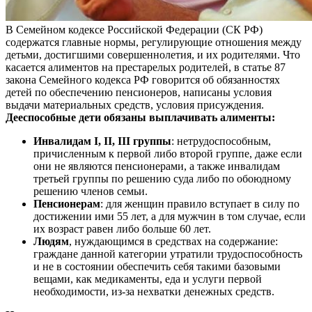
В Семейном кодексе Российской Федерации (СК РФ)
содержатся главные нормы, регулирующие отношения между
детьми, достигшими совершеннолетия, и их родителями. Что
касается алиментов на престарелых родителей, в статье 87
закона Семейного кодекса РФ говорится об обязанностях
детей по обеспечению пенсионеров, написаны условия
выдачи материальных средств, условия присуждения.
Дееспособные дети обязаны выплачивать алименты:
Инвалидам I, II, III группы
: нетрудоспособным,
причисленным к первой либо второй группе, даже если
они не являются пенсионерами, а также инвалидам
третьей группы по решению суда либо по обоюдному
решению членов семьи.
Пенсионерам
: для женщин правило вступает в силу по
достижении ими 55 лет, а для мужчин в том случае, если
их возраст равен либо больше 60 лет.
Людям
, нуждающимся в средствах на содержание:
граждане данной категории утратили трудоспособность
и не в состоянии обеспечить себя такими базовыми
вещами, как медикаменты, еда и услуги первой
необходимости, из-за нехватки денежных средств.