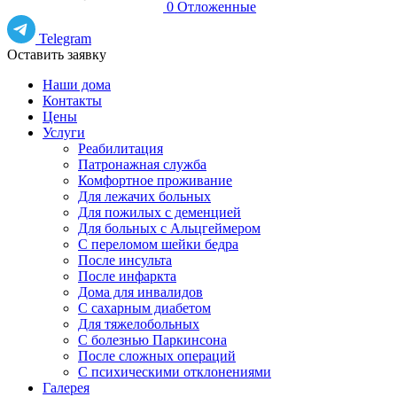
0
Отложенные
Telegram
Оставить заявку
Наши дома
Контакты
Цены
Услуги
Реабилитация
Патронажная служба
Комфортное проживание
Для лежачих больных
Для пожилых с деменцией
Для больных с Альцгеймером
С переломом шейки бедра
После инсульта
После инфаркта
Дома для инвалидов
С сахарным диабетом
Для тяжелобольных
С болезнью Паркинсона
После сложных операций
С психическими отклонениями
Галерея