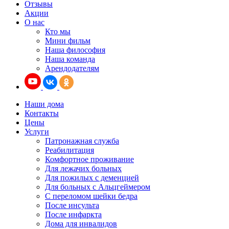
Отзывы
Акции
О нас
Кто мы
Мини фильм
Наша философия
Наша команда
Арендодателям
Наши дома
Контакты
Цены
Услуги
Патронажная служба
Реабилитация
Комфортное проживание
Для лежачих больных
Для пожилых с деменцией
Для больных с Альцгеймером
С переломом шейки бедра
После инсульта
После инфаркта
Дома для инвалидов