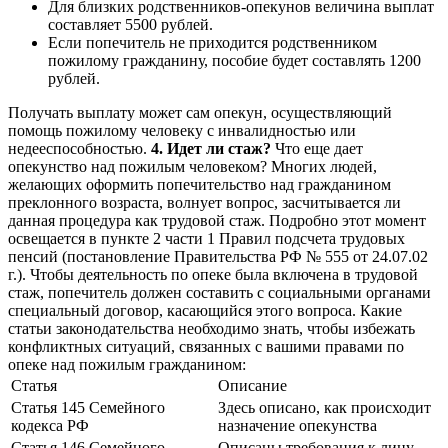
Для близких родственников-опекунов величина выплат
составляет 5500 рублей.
Если попечитель не приходится родственником
пожилому гражданину, пособие будет составлять 1200
рублей.
Получать выплату может сам опекун, осуществляющий
помощь пожилому человеку с инвалидностью или
недееспособностью.
4. Идет ли стаж?
Что еще дает
опекунство над пожилым человеком? Многих людей,
желающих оформить попечительство над гражданином
преклонного возраста, волнует вопрос, засчитывается ли
данная процедура как трудовой стаж. Подробно этот момент
освещается в пункте 2 части 1 Правил подсчета трудовых
пенсий (постановление Правительства РФ № 555 от 24.07.02
г.). Чтобы деятельность по опеке была включена в трудовой
стаж, попечитель должен составить с социальными органами
специальный договор, касающийся этого вопроса. Какие
статьи законодательства необходимо знать, чтобы избежать
конфликтных ситуаций, связанных с вашими правами по
опеке над пожилым гражданином:
Статья
Описание
Статья 145 Семейного
Здесь описано, как происходит
кодекса РФ
назначение опекунства
Статья 146 Семейного
Описаны требования к лицу,