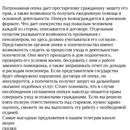
Патронажная опека дает престарелому гражданину защиту его
прав, а также возможность получать ежедневную помощь в
основной деятельности. Опекун вознаграждается в денежном
формате. Что дает опекунство над пожилым человеком
каждой из сторон, описывается в договоре. Отдельным
пунктом указывается возможность проживания с
пенсионером, но здесь должно учитываться его согласие.
Представители органов опеки и попечительства имеют
возможность следить за процессом ухода и деятельностью
попечителя. Они могут приходить в дом подопечного,
проверять его условия жизни, беседовать с ним о работе
законного помощника, а также запрашивать отчет по доходам
и расходам пенсионера. Если представителем государства
будет обнаружено нарушение договора об опеке, он
аннулируется, а попечитель получит запрет на дальнейшее
оказание подобных услуг. Стоит понимать, что в случае
несоблюдения соглашения опекун навсегда лишается права
совершать уход за пожилыми гражданами. Если вы решили
взять полную ответственность над стариком, нужно здраво
оценить, сможете ли вы выполнить эту работу с необходимой
отдачей.
Самые выгодные предложения в нашем телеграм канале
акции
скидки