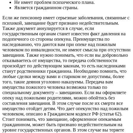
Не имеет проблем психического плана.
Является гражданином страны.
Если же пенсионер имеет серьезные заболевания, связанные с
психикой, завещание будет признано недействительным.
Также документ аннулируется в случае, если
государственным органам станет известен факт давления на
подопечного со стороны опекуна. Преимущества по
наследованию, что даются вам при опеке над пожилым
человеком по инвалидности, не имеют смысла при отсутствии
завещания. Также нужно понимать, что если вы добровольно
отказываетесь от имущества, то передача собственности
произойдет по действующим законам, то есть наследниками
станут родственники гражданина. Необходимо помнить, что
любые сделки между вами и стариком не допустимы, более
того, такие деяния уголовно наказуемы. Передача вам
имущества пожилого человека возможна только по
специальному документу – завещанию. Если вы оформляете
опеку над пожилыми родителями, можно обойтись без
составления завещания. В этом случае после их смерти все
имущество отойдет детям. Что дает опекунство над пожилым
человеком, описано в Гражданском кодексе РФ (статья 62).
Стоит понимать, что завещание, оформленное опекаемым
гражданином, может быть признано недействительным на
уровне государственных органов. В этом случае вы теряете