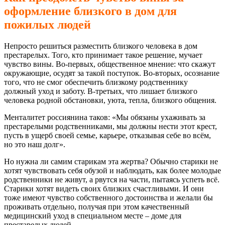
оформление близкого в дом для
пожилых людей
Непросто решиться разместить близкого человека в дом
престарелых. Того, кто принимает такое решение, мучает
чувство вины. Во-первых, общественное мнение: что скажут
окружающие, осудят за такой поступок. Во-вторых, осознание
того, что не смог обеспечить близкому родственнику
должный уход и заботу. В-третьих, что лишает близкого
человека родной обстановки, уюта, тепла, близкого общения.
Менталитет россиянина таков: «Мы обязаны ухаживать за
престарелыми родственниками, мы должны нести этот крест,
пусть в ущерб своей семье, карьере, отказывая себе во всём,
но это наш долг».
Но нужна ли самим старикам эта жертва? Обычно старики не
хотят чувствовать себя обузой и наблюдать, как более молодые
родственники не живут, а рвутся на части, пытаясь успеть всё.
Старики хотят видеть своих близких счастливыми. И они
тоже имеют чувство собственного достоинства и желали бы
проживать отдельно, получая при этом качественный
медицинский уход в специальном месте – доме для
престарелых людей.