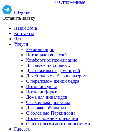
0
Отложенные
Telegram
Оставить заявку
Наши дома
Контакты
Цены
Услуги
Реабилитация
Патронажная служба
Комфортное проживание
Для лежачих больных
Для пожилых с деменцией
Для больных с Альцгеймером
С переломом шейки бедра
После инсульта
После инфаркта
Дома для инвалидов
С сахарным диабетом
Для тяжелобольных
С болезнью Паркинсона
После сложных операций
С психическими отклонениями
Галерея