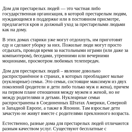
Дом для престарелых людей — это частная либо
государственная организация, в которой престарелым людям,
нуждающимся в поддержке или в постоянном присмотре,
предлагается кров и должный уход за престарелыми людьми
как на дому.
В этих домах старики уже могут отдохнуть, им приготовят
еду и сделают уборку за них. Пожилые люди могут просто
отдыхать, проводя время за настольными играми (или даже за
компьютером), беседами, утренними или вечерними
моционами, просмотром любимых телепередач.
Дом для престарелых людей – явление довольно
распространённое в странах, в которых преобладают малые
(нуклеарные) семьи. Это семьи, состоящие максимум из двух
поколений (родители и дети либо только муж и жена), причем
на первом плане отношения между мужем и женой, но не
между родителями и детьми. Нуклеарные семьи
распространены в Соединенных Штатах Америки, Северной
и Западной Европе, а также в Японии. Там взрослые дети
зачастую не живут вместе с родителями преклонного возраста.
Естественно, разные дома для престарелых людей отличаются
разным качеством услуг. Существуют бесплатные с