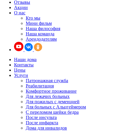
Отзывы
Акции
О нас
Кто мы
Мини фильм
Наша философия
Наша команда
Арендодателям
Наши дома
Контакты
Цены
Услуги
Патронажная служба
Реабилитация
Комфортное проживание
Для лежачих больных
Для пожилых с деменцией
Для больных с Альцгеймером
С переломом шейки бедра
После инсульта
После инфаркта
Дома для инвалидов