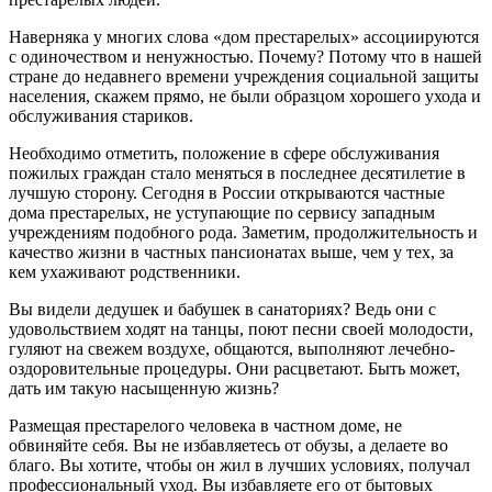
Наверняка у многих слова «дом престарелых» ассоциируются
с одиночеством и ненужностью. Почему? Потому что в нашей
стране до недавнего времени учреждения социальной защиты
населения, скажем прямо, не были образцом хорошего ухода и
обслуживания стариков.
Необходимо отметить, положение в сфере обслуживания
пожилых граждан стало меняться в последнее десятилетие в
лучшую сторону. Сегодня в России открываются частные
дома престарелых, не уступающие по сервису западным
учреждениям подобного рода. Заметим, продолжительность и
качество жизни в частных пансионатах выше, чем у тех, за
кем ухаживают родственники.
Вы видели дедушек и бабушек в санаториях? Ведь они с
удовольствием ходят на танцы, поют песни своей молодости,
гуляют на свежем воздухе, общаются, выполняют лечебно-
оздоровительные процедуры. Они расцветают. Быть может,
дать им такую насыщенную жизнь?
Размещая престарелого человека в частном доме, не
обвиняйте себя. Вы не избавляетесь от обузы, а делаете во
благо. Вы хотите, чтобы он жил в лучших условиях, получал
профессиональный уход. Вы избавляете его от бытовых