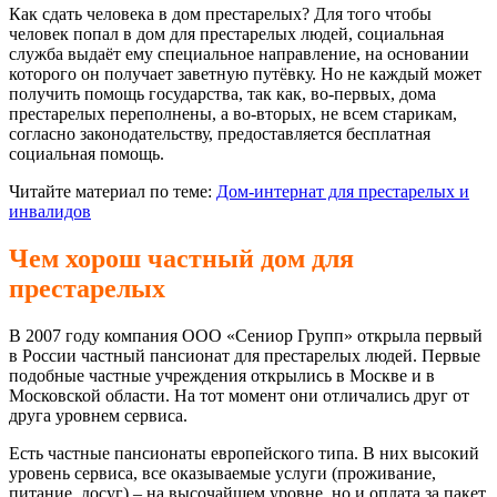
Как сдать человека в дом престарелых? Для того чтобы
человек попал в дом для престарелых людей, социальная
служба выдаёт ему специальное направление, на основании
которого он получает заветную путёвку. Но не каждый может
получить помощь государства, так как, во-первых, дома
престарелых переполнены, а во-вторых, не всем старикам,
согласно законодательству, предоставляется бесплатная
социальная помощь.
Читайте материал по теме:
Дом-интернат для престарелых и
инвалидов
Чем хорош частный дом для
престарелых
В 2007 году компания ООО «Сениор Групп» открыла первый
в России частный пансионат для престарелых людей. Первые
подобные частные учреждения открылись в Москве и в
Московской области. На тот момент они отличались друг от
друга уровнем сервиса.
Есть частные пансионаты европейского типа. В них высокий
уровень сервиса, все оказываемые услуги (проживание,
питание, досуг) – на высочайшем уровне, но и оплата за пакет