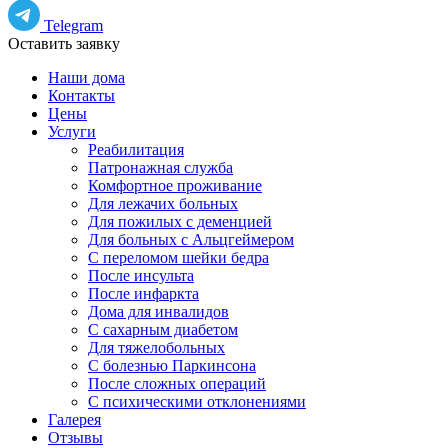
Telegram
Оставить заявку
Наши дома
Контакты
Цены
Услуги
Реабилитация
Патронажная служба
Комфортное проживание
Для лежачих больных
Для пожилых с деменцией
Для больных с Альцгеймером
С переломом шейки бедра
После инсульта
После инфаркта
Дома для инвалидов
С сахарным диабетом
Для тяжелобольных
С болезнью Паркинсона
После сложных операций
С психическими отклонениями
Галерея
Отзывы