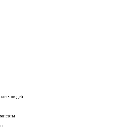
жилых людей
рапевты
йн