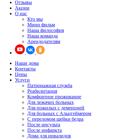
Отзывы
Акции
О нас
Кто мы
Мини фильм
Наша философия
Наша команда
Арендодателям
Наши дома
Контакты
Цены
Услуги
Патронажная служба
Реабилитация
Комфортное проживание
Для лежачих больных
Для пожилых с деменцией
Для больных с Альцгеймером
С переломом шейки бедра
После инсульта
После инфаркта
Дома для инвалидов