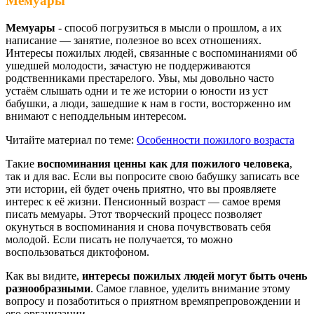
Мемуары
Мемуары
- способ погрузиться в мысли о прошлом, а их
написание —
занятие, полезное во всех отношениях.
Интересы пожилых людей, связанные с воспоминаниями об
ушедшей молодости, зачастую не поддерживаются
родственниками престарелого. Увы, мы довольно часто
устаём слышать одни и те же истории о юности из уст
бабушки, а люди, зашедшие к нам в гости, восторженно им
внимают с неподдельным интересом.
Читайте материал по теме:
Особенности пожилого возраста
Такие
воспоминания ценны как для пожилого человека
,
так и для вас. Если вы попросите свою бабушку записать все
эти истории, ей будет очень приятно, что вы проявляете
интерес к её жизни. Пенсионный возраст — самое время
писать мемуары. Этот творческий процесс позволяет
окунуться в воспоминания и снова почувствовать себя
молодой. Если писать не получается, то можно
воспользоваться диктофоном.
Как вы видите,
интересы пожилых людей могут быть очень
разнообразными
. Самое главное, уделить внимание этому
вопросу и позаботиться о приятном времяпрепровождении и
его организации.