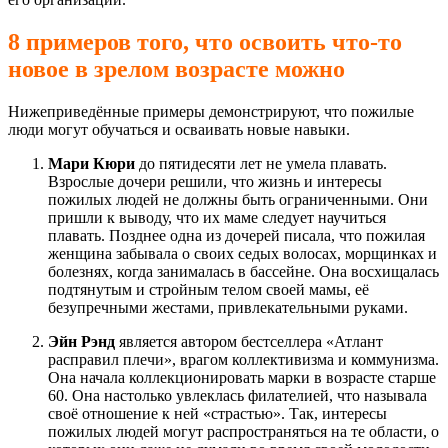
8 примеров того, что освоить что-то
новое в зрелом возрасте можно
Нижеприведённые примеры демонстрируют, что пожилые
люди могут обучаться и осваивать новые навыки.
Мари Кюри
до пятидесяти лет не умела плавать.
Взрослые дочери решили, что жизнь и интересы
пожилых людей не должны быть ограниченными. Они
пришли к выводу, что их маме следует научиться
плавать. Позднее одна из дочерей писала, что пожилая
женщина забывала о своих седых волосах, морщинках и
болезнях, когда занималась в бассейне. Она восхищалась
подтянутым и стройным телом своей мамы, её
безупречными жестами, привлекательными руками.
Эйн Рэнд
является автором бестселлера «Атлант
расправил плечи», врагом коллективизма и коммунизма.
Она начала коллекционировать марки в возрасте старше
60. Она настолько увлеклась филателией, что называла
своё отношение к ней «страстью». Так, интересы
пожилых людей могут распространяться на те области, о