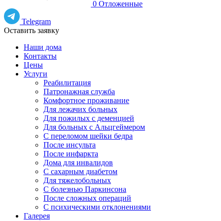
0
Отложенные
Telegram
Оставить заявку
Наши дома
Контакты
Цены
Услуги
Реабилитация
Патронажная служба
Комфортное проживание
Для лежачих больных
Для пожилых с деменцией
Для больных с Альцгеймером
С переломом шейки бедра
После инсульта
После инфаркта
Дома для инвалидов
С сахарным диабетом
Для тяжелобольных
С болезнью Паркинсона
После сложных операций
С психическими отклонениями
Галерея