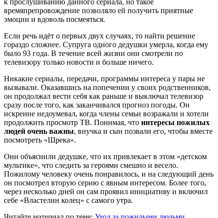
к прослушиванию данного сериала, но такое
времяпрепровождение позволяло ей получить приятные
эмоции и вдоволь посмеяться.
Если речь идёт о первых двух случаях, то найти решение
гораздо сложнее. Супруга одного дедушки умерла, когда ему
было 93 года. В течение всей жизни они смотрели по
телевизору только новости и больше ничего.
Никакие сериалы, передачи, программы интереса у пары не
вызывали. Оказавшись на попечении у своих родственников,
он продолжал вести себя как раньше и выключал телевизор
сразу после того, как заканчивался прогноз погоды. Он
искренне недоумевал, когда члены семьи возражали и хотели
продолжить просмотр ТВ. Понимая, что
интересы пожилых
людей очень важны
, внучка и сын позвали его, чтобы вместе
посмотреть «Шрека».
Они объяснили дедушке, что их привлекает в этом «детском
мультике», что следить за героями смешно и весело.
Пожилому человеку очень понравилось, и на следующий день
он посмотрел вторую серию с явным интересом. Более того,
через несколько дней он сам проявил инициативу и включил
себе «Властелин колец» с самого утра.
Читайте материал по теме:
Уход за пожилыми людьми