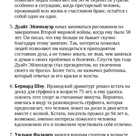
особенно в ситуациях, когда престарелый человек,
проживший всю жизнь в счастливом браке, остаётся с
собой один на один.
Дуайт Эйзенхауэр
начал заниматься рисованием по
завершении Второй мировой войны, когда ему было 58
лет. Он писал, что ему больше не бывает скучно
благодаря этому занятию. Так, интересы пожилых
людей позволяют им находиться в приподнятом
состоянии духа, а не томно зевать, не зная, чем заняться
и думая о своих проблемах и болезнях. Спустя три года
Дуайт Эйзенхауэр стал президентом, но увлечения
своего не бросил. Более того, он назначил работника,
который отвечал за его краски и холсты.
Бернард Шоу
. Ирландский драматург решил встать на
доску для сёрфинга в возрасте 75 лет, и ему удалось
освоить этот спорт за считанные минуты. Вероятно,
имелась в виду та разновидность сёрфинга, которая
предполагает, что человек лежит на доске и двигается
вместе с волной. Кстати, писатель прожил до 94 лет и,
возможно, именно интересы пожилого человека
вдохновляли его и позволяли чувствовать себя отлично.
Уильям Фолкнер
занялся конным спортом в возрасте