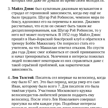
которых они даже не думали во время своей молодости.
Майлз Дэвис
был культовым джазовым музыкантом и
страдал от героиновой зависимости, когда ему ещё не
было тридцати. Шугар Рэй Робинсон, чемпион мира по
боксу, вдохновил его на перемены в жизни. Джазмен
рассчитывал, что если он сможет быть таким же
дисциплинированным, как Шугар Рэй Робинсон, то у
него всё может получиться. В 1952 году Майлз Дэвис
пришёл в Нью-йоркский боксёрский клуб и обратился к
тренеру Бобби Маккилану. Он попросил стать его
учителем, на что Маккилан ответил отказом. Но спустя
два года Дэвис смог избавиться от своей привязанности
и начал тренироваться. Увлечения и интересы пожилых
людей позволяют некоторым из них справляться даже с
такой серьёзной проблемой, как наркотическая
зависимость.
Лев Толстой
. Писатель сел впервые на велосипед, когда
ему было 67 лет. Это был период, когда умер его сын
Иван, которому было всего 7. Для писателя это была
тяжёлая утрата. Участники Московского кружка
велосипедистов-любителей решили подарить ему
велосипед. После этого Лев Николаевич совершал
прогулки на нём каждое утро. Подобные интересы
пожилых людей помогают им легче перенести утраты,