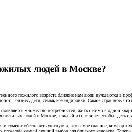
пожилых людей в Москве?
ственного пожилого возраста близкие нам люди нуждаются в проф
пот – бизнес, дети, семья, командировки. Самое страшное, что м
появляется множество потребностей, жить с ними в одной кварт
я пожилых людей в Москве, каждый из нас хочет, чтобы здесь с
ники сумеют обеспечить уютную и, что самое главное, комфортну
, пожалуй, самый лучший выбор для близкого человека. Теперь с