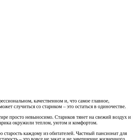
ессиональном, качественном и, что самое главное,
ожет случиться со стариком – это остаться в одиночестве.
ире просто невыносимо. Стариков тянет на свежий воздух и
тарика окружили теплом, уютом и комфортом.
ю старость каждому из обитателей. Частный пансионат для
тарость – это вовсе не закат и не завершение жизненного