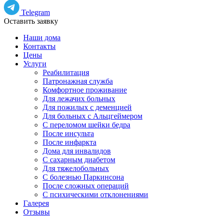
Telegram
Оставить заявку
Наши дома
Контакты
Цены
Услуги
Реабилитация
Патронажная служба
Комфортное проживание
Для лежачих больных
Для пожилых с деменцией
Для больных с Альцгеймером
С переломом шейки бедра
После инсульта
После инфаркта
Дома для инвалидов
С сахарным диабетом
Для тяжелобольных
С болезнью Паркинсона
После сложных операций
С психическими отклонениями
Галерея
Отзывы