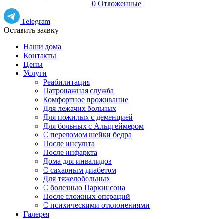
0
Отложенные
Telegram
Оставить заявку
Наши дома
Контакты
Цены
Услуги
Реабилитация
Патронажная служба
Комфортное проживание
Для лежачих больных
Для пожилых с деменцией
Для больных с Альцгеймером
С переломом шейки бедра
После инсульта
После инфаркта
Дома для инвалидов
С сахарным диабетом
Для тяжелобольных
С болезнью Паркинсона
После сложных операций
С психическими отклонениями
Галерея