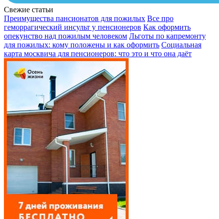
Свежие статьи
Преимущества пансионатов для пожилых
Все про
геморрагический инсульт у пенсионеров
Как оформить
опекунство над пожилым человеком
Льготы по капремонту
для пожилых: кому положены и как оформить
Социальная
карта москвича для пенсионеров: что это и что она даёт