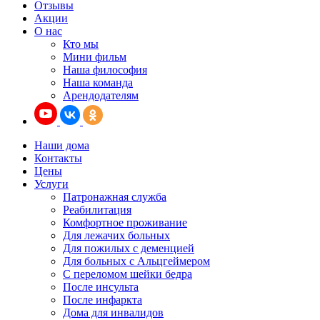
Отзывы
Акции
О нас
Кто мы
Мини фильм
Наша философия
Наша команда
Арендодателям
Наши дома
Контакты
Цены
Услуги
Патронажная служба
Реабилитация
Комфортное проживание
Для лежачих больных
Для пожилых с деменцией
Для больных с Альцгеймером
С переломом шейки бедра
После инсульта
После инфаркта
Дома для инвалидов