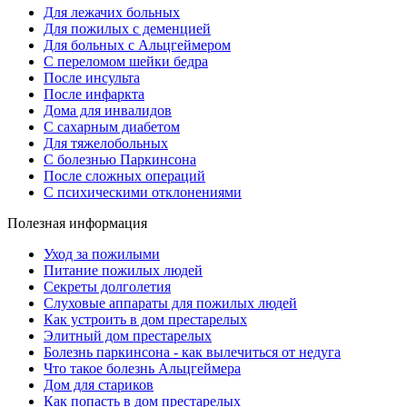
Для лежачих больных
Для пожилых с деменцией
Для больных с Альцгеймером
С переломом шейки бедра
После инсульта
После инфаркта
Дома для инвалидов
С сахарным диабетом
Для тяжелобольных
С болезнью Паркинсона
После сложных операций
С психическими отклонениями
Полезная информация
Уход за пожилыми
Питание пожилых людей
Секреты долголетия
Слуховые аппараты для пожилых людей
Как устроить в дом престарелых
Элитный дом престарелых
Болезнь паркинсона - как вылечиться от недуга
Что такое болезнь Альцгеймера
Дом для стариков
Как попасть в дом престарелых