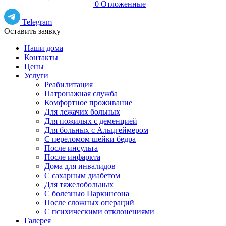
0
Отложенные
Telegram
Оставить заявку
Наши дома
Контакты
Цены
Услуги
Реабилитация
Патронажная служба
Комфортное проживание
Для лежачих больных
Для пожилых с деменцией
Для больных с Альцгеймером
С переломом шейки бедра
После инсульта
После инфаркта
Дома для инвалидов
С сахарным диабетом
Для тяжелобольных
С болезнью Паркинсона
После сложных операций
С психическими отклонениями
Галерея