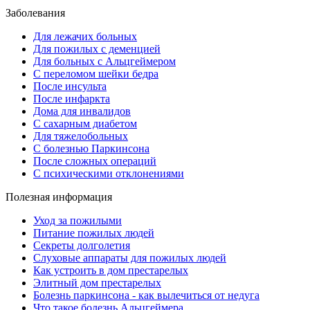
Заболевания
Для лежачих больных
Для пожилых с деменцией
Для больных с Альцгеймером
С переломом шейки бедра
После инсульта
После инфаркта
Дома для инвалидов
С сахарным диабетом
Для тяжелобольных
С болезнью Паркинсона
После сложных операций
С психическими отклонениями
Полезная информация
Уход за пожилыми
Питание пожилых людей
Секреты долголетия
Слуховые аппараты для пожилых людей
Как устроить в дом престарелых
Элитный дом престарелых
Болезнь паркинсона - как вылечиться от недуга
Что такое болезнь Альцгеймера