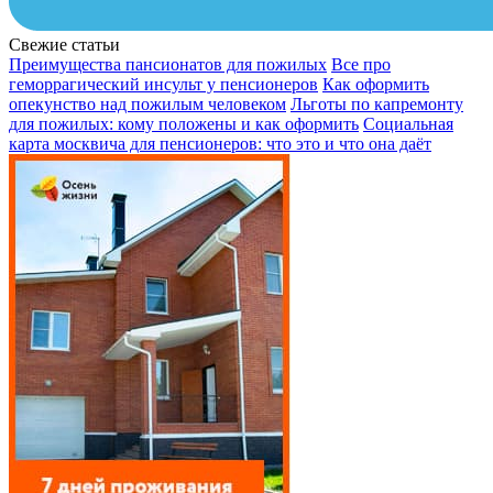
Свежие статьи
Преимущества пансионатов для пожилых
Все про
геморрагический инсульт у пенсионеров
Как оформить
опекунство над пожилым человеком
Льготы по капремонту
для пожилых: кому положены и как оформить
Социальная
карта москвича для пенсионеров: что это и что она даёт