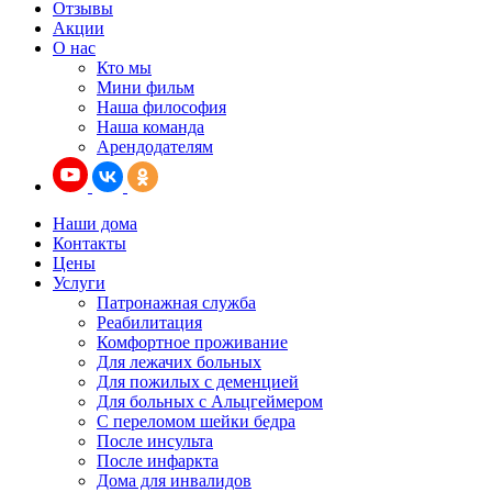
Отзывы
Акции
О нас
Кто мы
Мини фильм
Наша философия
Наша команда
Арендодателям
Наши дома
Контакты
Цены
Услуги
Патронажная служба
Реабилитация
Комфортное проживание
Для лежачих больных
Для пожилых с деменцией
Для больных с Альцгеймером
С переломом шейки бедра
После инсульта
После инфаркта
Дома для инвалидов