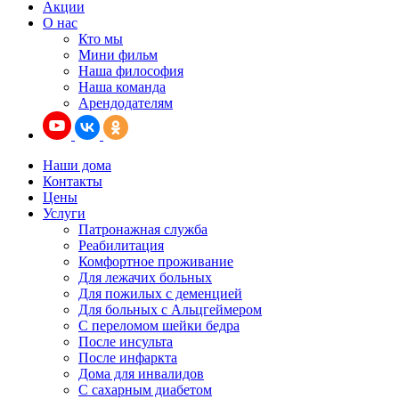
Акции
О нас
Кто мы
Мини фильм
Наша философия
Наша команда
Арендодателям
Наши дома
Контакты
Цены
Услуги
Патронажная служба
Реабилитация
Комфортное проживание
Для лежачих больных
Для пожилых с деменцией
Для больных с Альцгеймером
С переломом шейки бедра
После инсульта
После инфаркта
Дома для инвалидов
С сахарным диабетом