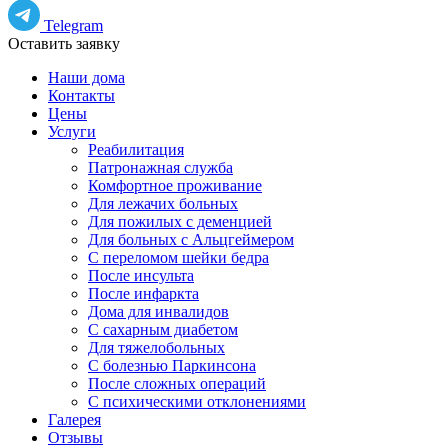
Telegram
Оставить заявку
Наши дома
Контакты
Цены
Услуги
Реабилитация
Патронажная служба
Комфортное проживание
Для лежачих больных
Для пожилых с деменцией
Для больных с Альцгеймером
С переломом шейки бедра
После инсульта
После инфаркта
Дома для инвалидов
С сахарным диабетом
Для тяжелобольных
С болезнью Паркинсона
После сложных операций
С психическими отклонениями
Галерея
Отзывы