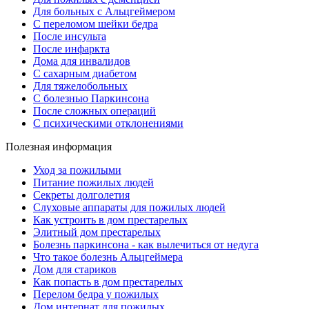
Для больных с Альцгеймером
С переломом шейки бедра
После инсульта
После инфаркта
Дома для инвалидов
С сахарным диабетом
Для тяжелобольных
С болезнью Паркинсона
После сложных операций
С психическими отклонениями
Полезная информация
Уход за пожилыми
Питание пожилых людей
Секреты долголетия
Слуховые аппараты для пожилых людей
Как устроить в дом престарелых
Элитный дом престарелых
Болезнь паркинсона - как вылечиться от недуга
Что такое болезнь Альцгеймера
Дом для стариков
Как попасть в дом престарелых
Перелом бедра у пожилых
Дом интернат для пожилых