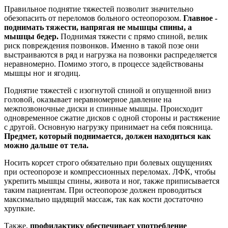
Правильное поднятие тяжестей позволит значительно
обезопасить от переломов больного остеопорозом.
Главное -
поднимать тяжести, напрягая не мышцы спины, а
мышцы бедер.
Поднимая тяжести с прямо спиной, велик
риск повреждения позвонков. Именно в такой позе они
выстраиваются в ряд и нагрузка на позвонки распределяется
неравномерно. Помимо этого, в процессе задействованы
мышцы ног и ягодиц.
Поднятие тяжестей с изогнутой спиной и опущенной вниз
головой, оказывает неравномерное давление на
межпозвоночные диски и спинные мышцы. Происходит
одновременное сжатие дисков с одной стороны и растяжение
с другой. Основную нагрузку принимает на себя поясница.
Предмет, который поднимается, должен находиться как
можно дальше от тела.
Носить корсет строго обязательно при болевых ощущениях
при остеопорозе и компрессионных переломах. ЛФК, чтобы
укрепить мышцы спины, живота и ног, также приписывается
таким пациентам. При остеопорозе должен проводиться
максимально щадящий массаж, так как кости достаточно
хрупкие.
Также,
профилактику обеспечивает употребление