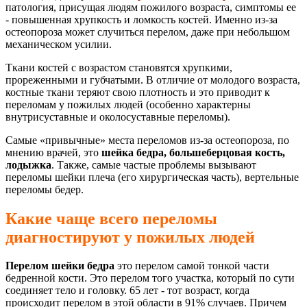
патология, присущая людям пожилого возраста, симптомы ее
- повышенная хрупкость и ломкость костей. Именно из-за
остеопороза может случиться перелом, даже при небольшом
механическом усилии.
Ткани костей с возрастом становятся хрупкими,
прореженными и губчатыми. В отличие от молодого возраста,
костные ткани теряют свою плотность и это приводит к
переломам у пожилых людей (особенно характерны
внутрисуставные и околосуставные переломы).
Самые «привычные» места переломов из-за остеопороза, по
мнению врачей, это
шейка бедра, большеберцовая кость,
лодыжка
. Также, самые частые проблемы вызывают
переломы шейки плеча (его хирургическая часть), вертельные
переломы бедер.
Какие чаще всего переломы
диагностируют у пожилых людей
Перелом шейки бедра
это перелом самой тонкой части
бедренной кости. Это перелом того участка, который по сути
соединяет тело и головку. 65 лет - тот возраст, когда
происходит перелом в этой области в 91% случаев. Причем