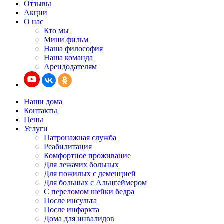
Отзывы
Акции
О нас
Кто мы
Мини фильм
Наша философия
Наша команда
Арендодателям
Наши дома
Контакты
Цены
Услуги
Патронажная служба
Реабилитация
Комфортное проживание
Для лежачих больных
Для пожилых с деменцией
Для больных с Альцгеймером
С переломом шейки бедра
После инсульта
После инфаркта
Дома для инвалидов