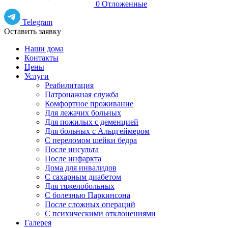
0
Отложенные
Telegram
Оставить заявку
Наши дома
Контакты
Цены
Услуги
Реабилитация
Патронажная служба
Комфортное проживание
Для лежачих больных
Для пожилых с деменцией
Для больных с Альцгеймером
С переломом шейки бедра
После инсульта
После инфаркта
Дома для инвалидов
С сахарным диабетом
Для тяжелобольных
С болезнью Паркинсона
После сложных операций
С психическими отклонениями
Галерея