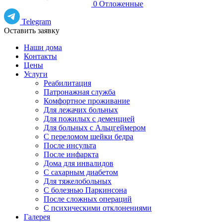
0
Отложенные
Telegram
Оставить заявку
Наши дома
Контакты
Цены
Услуги
Реабилитация
Патронажная служба
Комфортное проживание
Для лежачих больных
Для пожилых с деменцией
Для больных с Альцгеймером
С переломом шейки бедра
После инсульта
После инфаркта
Дома для инвалидов
С сахарным диабетом
Для тяжелобольных
С болезнью Паркинсона
После сложных операций
С психическими отклонениями
Галерея