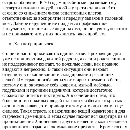
острота обоняния. К 70 годам пресбиосмия развивается у
четверти пожилых людей, а к 80 – у трети стариков. Это
связано со снижением числа рецепторных клеток,
ответственных за восприятие и передачу запахов в головной
мозг. Данное нарушение не поддается профилактике.
Получается, что пожилые люди пахнут, но не чувствуют этого
и не понимают, что у них появилась такая проблема.
Характер привычек.
Старики часто проживают в одиночестве. Проходящие дни
уже не приносят им должной радости, а если и родственники
не поддерживают контакт, то пожилые люди, как правило,
впадают в депрессию. В такой ситуации они находят
отдушину в накапливании и складировании различных
вещей. Им страшно избавляться от старых предметов быта,
поэтому они окружают себя коврами, мягкой мебелью,
подушками и прочими изделиями, которые достаточно
сложно почистить и постирать. А в сочетании с тем, что
большинство пожилых людей стараются избегать открытых
окон и сквозняков, это приводит к тому, что они пахнут еще
сильнее. Такая страсть к накоплению вещей характерна и для
старческой деменции. В этом случае пахнет вся квартира из-за
проникновения 2-ноненаля и других веществ с кожи человека
преклонного возраста в окружающие предметы. Кроме того, у