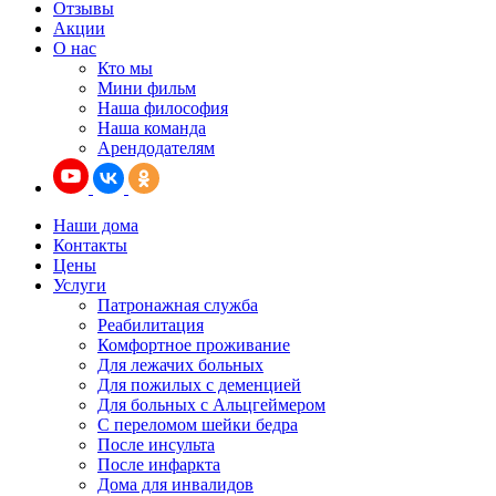
Отзывы
Акции
О нас
Кто мы
Мини фильм
Наша философия
Наша команда
Арендодателям
Наши дома
Контакты
Цены
Услуги
Патронажная служба
Реабилитация
Комфортное проживание
Для лежачих больных
Для пожилых с деменцией
Для больных с Альцгеймером
С переломом шейки бедра
После инсульта
После инфаркта
Дома для инвалидов