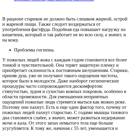
В рационе стариков не должно быть слишком жирной, острой
и жареной пищи. Также следует воздержаться от
употребления фастфуда. Подобная еда повышает нагрузку на
кишечник, который и так работает не во всю силу, а значит, и
на кожу.
Проблемы гигиены.
У пожилых людей кожа с каждым годом становится все более
тонкой и чувствительной. Она теряет защитную пленку и
приобретает склонность к постоянным шелушениям. Старики,
приняв душ, уже не получают такого ощущения чистоты,
которое было в молодости. Даже наоборот гигиенические
процедуры часто сопровождаются дискомфортом:
стянутостью, зудом и сухостью кожных покровов, особенно в
области промежности. Для уменьшения неприятных
ощущений пожилые люди стремятся мыться как можно реже.
Поэтому они пахнут. Есть и еще один фактор того, почему от
пожилых людей пахнут старостью. С годами мышцы тазового
дна становятся слабее, а значит, может развиться недержание
мочи и кала. От этого запах немытого тела еще больше
усугубляется. К тому же, начиная с 55 лет, уменьшается и