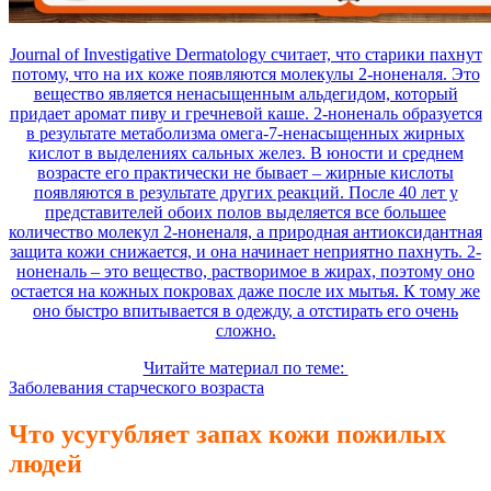
Journal of Investigative Dermatology считает, что старики пахнут
потому, что на их коже появляются молекулы 2-ноненаля. Это
вещество является ненасыщенным альдегидом, который
придает аромат пиву и гречневой каше. 2-ноненаль образуется
в результате метаболизма омега-7-ненасыщенных жирных
кислот в выделениях сальных желез. В юности и среднем
возрасте его практически не бывает – жирные кислоты
появляются в результате других реакций. После 40 лет у
представителей обоих полов выделяется все большее
количество молекул 2-ноненаля, а природная антиоксидантная
защита кожи снижается, и она начинает неприятно пахнуть. 2-
ноненаль – это вещество, растворимое в жирах, поэтому оно
остается на кожных покровах даже после их мытья. К тому же
оно быстро впитывается в одежду, а отстирать его очень
сложно.
Читайте материал по теме:
Заболевания старческого возраста
Что усугубляет запах кожи пожилых
людей