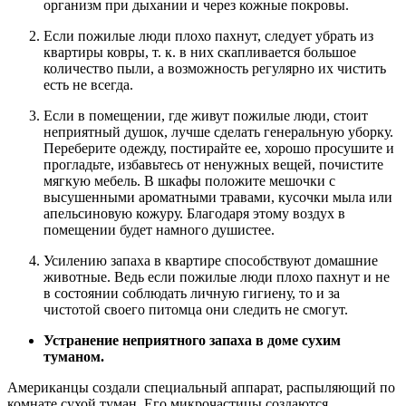
организм при дыхании и через кожные покровы.
Если пожилые люди плохо пахнут, следует убрать из
квартиры ковры, т. к. в них скапливается большое
количество пыли, а возможность регулярно их чистить
есть не всегда.
Если в помещении, где живут пожилые люди, стоит
неприятный душок, лучше сделать генеральную уборку.
Переберите одежду, постирайте ее, хорошо просушите и
прогладьте, избавьтесь от ненужных вещей, почистите
мягкую мебель. В шкафы положите мешочки с
высушенными ароматными травами, кусочки мыла или
апельсиновую кожуру. Благодаря этому воздух в
помещении будет намного душистее.
Усилению запаха в квартире способствуют домашние
животные. Ведь если пожилые люди плохо пахнут и не
в состоянии соблюдать личную гигиену, то и за
чистотой своего питомца они следить не смогут.
Устранение неприятного запаха в доме сухим
туманом.
Американцы создали специальный аппарат, распыляющий по
комнате сухой туман. Его микрочастицы создаются