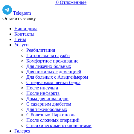
0
Отложенные
Telegram
Оставить заявку
Наши дома
Контакты
Цены
Услуги
Реабилитация
Патронажная служба
Комфортное проживание
Для лежачих больных
Для пожилых с деменцией
Для больных с Альцгеймером
С переломом шейки бедра
После инсульта
После инфаркта
Дома для инвалидов
С сахарным диабетом
Для тяжелобольных
С болезнью Паркинсона
После сложных операций
С психическими отклонениями
Галерея