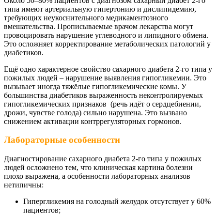
Около 50–80% пациентов с диагнозом сахарный диабет 2-го
типа имеют артериальную гипертонию и дислипидемию,
требующих неукоснительного медикаментозного
вмешательства. Прописываемые врачом лекарства могут
провоцировать нарушение углеводного и липидного обмена.
Это осложняет корректирование метаболических патологий у
диабетиков.
Ещё одно характерное свойство сахарного диабета 2-го типа у
пожилых людей – нарушение выявления гипогликемии. Это
вызывает иногда тяжёлые гипогликемические комы. У
большинства диабетиков выраженность неконтролируемых
гипогликемических признаков (речь идёт о сердцебиении,
дрожи, чувстве голода) сильно нарушена. Это вызвано
снижением активации контррегуляторных гормонов.
Лабораторные особенности
Диагностирование сахарного диабета 2-го типа у пожилых
людей осложнено тем, что клиническая картина болезни
плохо выражена, а особенности лабораторных анализов
нетипичны:
Гипергликемия на голодный желудок отсутствует у 60%
пациентов;