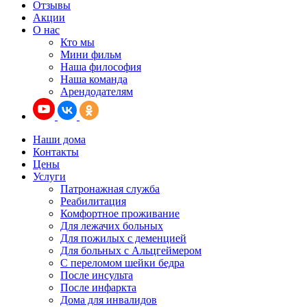
Отзывы
Акции
О нас
Кто мы
Мини фильм
Наша философия
Наша команда
Арендодателям
Наши дома
Контакты
Цены
Услуги
Патронажная служба
Реабилитация
Комфортное проживание
Для лежачих больных
Для пожилых с деменцией
Для больных с Альцгеймером
С переломом шейки бедра
После инсульта
После инфаркта
Дома для инвалидов