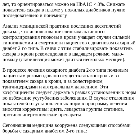
лет, то ориентироваться можно на HbA1C < 8%. Снижать
показатель сахара в плазме у пожилых диабетиков нужно
последовательно и понемногу.
Анализ медицинской практики последних десятилетий
доказал, что использование слишком активного
контролирования глюкозы в крови учащает случаи сильной
гипогликемии и смертности пациентов с диагнозом сахарный
диабет 2-го типа. В связи с этим стабилизировать показатель
сахара в крови рекомендовано в щадящем режиме, мало-
помалу (стабилизация может длиться несколько месяцев).
В процессе лечения сахарного диабета 2-го типа пожилым
пациентам рекомендовано осуществлять контроль и за
показателем сахара в крови, и за холестерином,
триглицеридами и артериальным давлением. Эти
коэффициенты следует держать в рамках установленных норм
во избежание усугубления заболевания. В случае отклонения
показателей от установленных норм в программу лечения
вносятся коррективы: диета, лекарства группы статинов,
противогипертонические препараты.
Сегодняшняя медицина вооружена следующими способами
борьбы с сахарным диабетом 2-го типа: