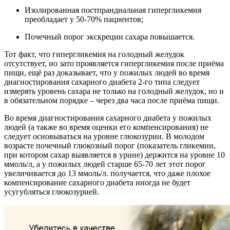
Изолированная постпрандиальная гипергликемия
преобладает у 50-70% пациентов;
Почечный порог экскреции сахара повышается.
Тот факт, что гипергликемия на голодный желудок
отсутствует, но зато проявляется гипергликемия после приёма
пищи, ещё раз доказывает, что у пожилых людей во время
диагностирования сахарного диабета 2-го типа следует
измерять уровень сахара не только на голодный желудок, но и
в обязательном порядке – через два часа после приёма пищи.
Во время диагностирования сахарного диабета у пожилых
людей (а также во время оценки его компенсирования) не
следует основываться на уровне глюкозурии. В молодом
возрасте почечный глюкозный порог (показатель гликемии,
при котором сахар выявляется в урине) держится на уровне 10
ммоль/л, а у пожилых людей старше 65-70 лет этот порог
увеличивается до 13 ммоль/л. получается, что даже плохое
компенсирование сахарного диабета иногда не будет
усугубляться глюкозурией.