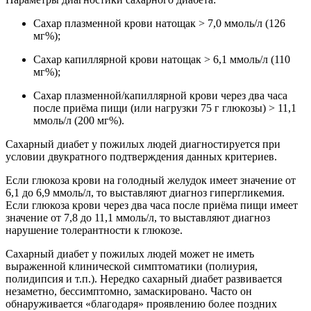
Сахар плазменной крови натощак > 7,0 ммоль/л (126
мг%);
Сахар капиллярной крови натощак > 6,1 ммоль/л (110
мг%);
Сахар плазменной/капиллярной крови через два часа
после приёма пищи (или нагрузки 75 г глюкозы) > 11,1
ммоль/л (200 мг%).
Сахарный диабет у пожилых людей диагностируется при
условии двукратного подтверждения данных критериев.
Если глюкоза крови на голодный желудок имеет значение от
6,1 до 6,9 ммоль/л, то выставляют диагноз гипергликемия.
Если глюкоза крови через два часа после приёма пищи имеет
значение от 7,8 до 11,1 ммоль/л, то выставляют диагноз
нарушение толерантности к глюкозе.
Сахарный диабет у пожилых людей может не иметь
выраженной клинической симптоматики (полиурия,
полидипсия и т.п.). Нередко сахарный диабет развивается
незаметно, бессимптомно, замаскировано. Часто он
обнаруживается «благодаря» проявлению более поздних