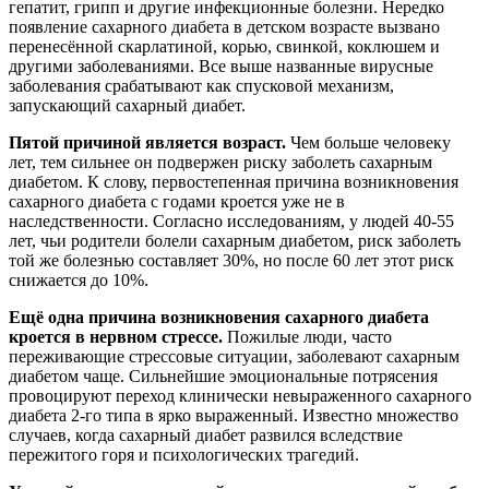
гепатит, грипп и другие инфекционные болезни. Нередко
появление сахарного диабета в детском возрасте вызвано
перенесённой скарлатиной, корью, свинкой, коклюшем и
другими заболеваниями. Все выше названные вирусные
заболевания срабатывают как спусковой механизм,
запускающий сахарный диабет.
Пятой причиной является возраст.
Чем больше человеку
лет, тем сильнее он подвержен риску заболеть сахарным
диабетом. К слову, первостепенная причина возникновения
сахарного диабета с годами кроется уже не в
наследственности. Согласно исследованиям, у людей 40-55
лет, чьи родители болели сахарным диабетом, риск заболеть
той же болезнью составляет 30%, но после 60 лет этот риск
снижается до 10%.
Ещё одна причина возникновения сахарного диабета
кроется в
нервном стрессе.
Пожилые люди, часто
переживающие стрессовые ситуации, заболевают сахарным
диабетом чаще. Сильнейшие эмоциональные потрясения
провоцируют переход клинически невыраженного сахарного
диабета 2-го типа в ярко выраженный. Известно множество
случаев, когда сахарный диабет развился вследствие
пережитого горя и психологических трагедий.