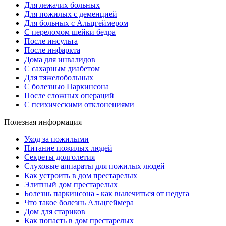
Для лежачих больных
Для пожилых с деменцией
Для больных с Альцгеймером
С переломом шейки бедра
После инсульта
После инфаркта
Дома для инвалидов
С сахарным диабетом
Для тяжелобольных
С болезнью Паркинсона
После сложных операций
С психическими отклонениями
Полезная информация
Уход за пожилыми
Питание пожилых людей
Секреты долголетия
Слуховые аппараты для пожилых людей
Как устроить в дом престарелых
Элитный дом престарелых
Болезнь паркинсона - как вылечиться от недуга
Что такое болезнь Альцгеймера
Дом для стариков
Как попасть в дом престарелых