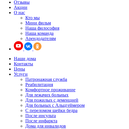
Отзывы
Акции
О нас
Кто мы
Мини фильм
Наша философия
Наша команда
Арендодателям
Наши дома
Контакты
Цены
Услуги
Патронажная служба
Реабилитация
Комфортное проживание
Для лежачих больных
Для пожилых с деменцией
Для больных с Альцгеймером
С переломом шейки бедра
После инсульта
После инфаркта
Дома для инвалидов