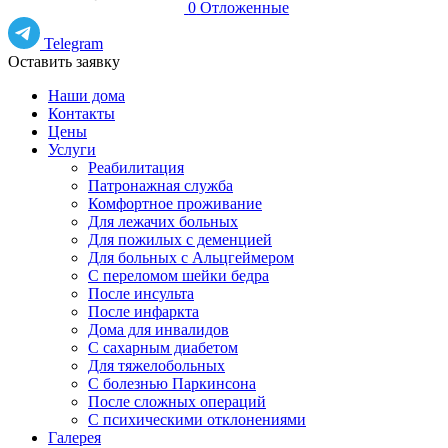
0
Отложенные
Telegram
Оставить заявку
Наши дома
Контакты
Цены
Услуги
Реабилитация
Патронажная служба
Комфортное проживание
Для лежачих больных
Для пожилых с деменцией
Для больных с Альцгеймером
С переломом шейки бедра
После инсульта
После инфаркта
Дома для инвалидов
С сахарным диабетом
Для тяжелобольных
С болезнью Паркинсона
После сложных операций
С психическими отклонениями
Галерея