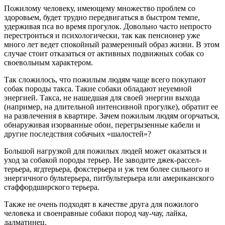
Пожилому человеку, имеющему множество проблем со
здоровьем, будет трудно передвигаться в быстром темпе,
удерживая пса во время прогулок. Довольно часто непросто
перестроиться и психологически, так как пенсионер уже
много лет ведет спокойный размеренный образ жизни. В этом
случае стоит отказаться от активных подвижных собак со
своевольным характером.
Так сложилось, что пожилым людям чаще всего покупают
собак породы такса. Такие собаки обладают неуемной
энергией. Такса, не нашедшая для своей энергии выхода
(например, на длительной интенсивной прогулке), обратит ее
на развлечения в квартире. Зачем пожилым людям огорчаться,
обнаруживая изорванные обои, перегрызенные кабели и
другие последствия собачьих «шалостей»?
Большой нагрузкой для пожилых людей может оказаться и
уход за собакой породы терьер. Не заводите джек-рассел-
терьера, ягдтерьера, фокстерьера и уж тем более сильного и
энергичного бультерьера, питбультерьера или американского
стаффордширского терьера.
Также не очень подходят в качестве друга для пожилого
человека и своенравные собаки пород чау-чау, лайка,
далматинец.