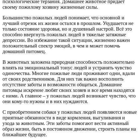
психологические терзания. Домашнее животное придает
своему пожилому хозяину жизненные силы.
Большинство пожилых людей понимает, что основной и
лучший отрезок их жизни остался в прошлом. Ухудшается не
только состояние здоровья, но и душевный настрой. Всё это
способно ввергнуть пожилых людей в тяжелые затяжные
депрессии. Во избежание такой ситуации, жизненно важен
положительный спектр эмоций, в чем и может помочь
домашний питомец.
В животных заложена природная способность положительно
влиять на эмоциональный тонус людей и устранять чувство
одиночества. Многие пожилые люди проживают одни, вдали
от своих родственников. Для них так важно восполнить
отсутствие заботы и возможности общаться. Домашние
питомцы искренне любят своих хозяев и все время находятся
с ними. А главное – у пожилых людей возникает чувство, что
они кому-то нужны и в них нуждаются.
С приобретением собаки у пожилых людей появляются новые
приятные обязанности в виде кормления, выгуливания и
ухода за животным. Эти заботы помогают вести активный
образ жизни, быть в постоянном движении, строить планы на
ближайшее будущее.