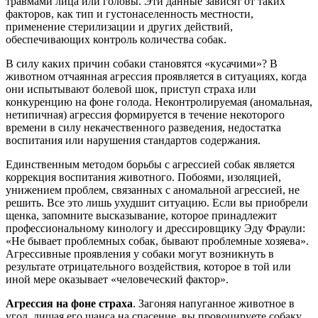
травмами лица или головы. Эти данные зависят от таких
факторов, как тип и густонаселенность местности,
применение стерилизации и других действий,
обеспечивающих контроль количества собак.
В силу каких причин собаки становятся «кусачими»? В
животном отчаянная агрессия проявляется в ситуациях, когда
они испытывают болевой шок, приступ страха или
конкуренцию на фоне голода. Неконтролируемая (аномальная,
нетипичная) агрессия формируется в течение некоторого
времени в силу некачественного разведения, недостатка
воспитания или нарушения стандартов содержания.
Единственным методом борьбы с агрессией собак является
коррекция воспитания животного. Побоями, изоляцией,
унижением проблем, связанных с аномальной агрессией, не
решить. Все это лишь ухудшит ситуацию. Если вы приобрели
щенка, запомните высказывание, которое принадлежит
профессиональному кинологу и дрессировщику Эду Фраули:
«Не бывает проблемных собак, бывают проблемные хозяева».
Агрессивные проявления у собаки могут возникнуть в
результате отрицательного воздействия, которое в той или
иной мере оказывает «человеческий фактор».
Агрессия на фоне страха
. Загоняя напуганное животное в
угол, лишая его шанса на спасение, вы провоцируете собаку