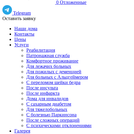
0
Отложенные
Telegram
Оставить заявку
Наши дома
Контакты
Цены
Услуги
Реабилитация
Патронажная служба
Комфортное проживание
Для лежачих больных
Для пожилых с деменцией
Для больных с Альцгеймером
С переломом шейки бедра
После инсульта
После инфаркта
Дома для инвалидов
С сахарным диабетом
Для тяжелобольных
С болезнью Паркинсона
После сложных операций
С психическими отклонениями
Галерея