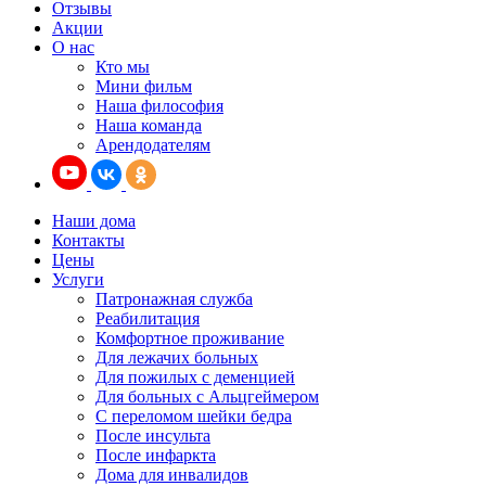
Отзывы
Акции
О нас
Кто мы
Мини фильм
Наша философия
Наша команда
Арендодателям
Наши дома
Контакты
Цены
Услуги
Патронажная служба
Реабилитация
Комфортное проживание
Для лежачих больных
Для пожилых с деменцией
Для больных с Альцгеймером
С переломом шейки бедра
После инсульта
После инфаркта
Дома для инвалидов