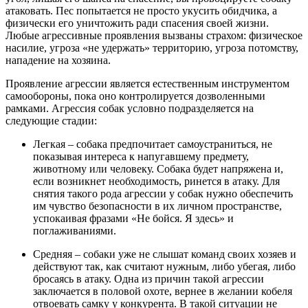
атаковать. Пес попытается не просто укусить обидчика, а
физически его уничтожить ради спасения своей жизни.
Любые агрессивные проявления вызваны страхом: физическое
насилие, угроза «не удержать» территорию, угроза потомству,
нападение на хозяина.
Проявление агрессии является естественным инструментом
самообороны, пока оно контролируется дозволенными
рамками. Агрессия собак условно подразделяется на
следующие стадии:
Легкая – собака предпочитает самоустраниться, не
показывая интереса к напугавшему предмету,
животному или человеку. Собака будет напряжена и,
если возникнет необходимость, ринется в атаку. Для
снятия такого рода агрессии у собак нужно обеспечить
им чувство безопасности в их личном пространстве,
успокаивая фразами «Не бойся. Я здесь» и
поглаживаниями.
Средняя – собаки уже не слышат команд своих хозяев и
действуют так, как считают нужным, либо убегая, либо
бросаясь в атаку. Одна из причин такой агрессии
заключается в половой охоте, вернее в желании кобеля
отвоевать самку у конкурента. В такой ситуации не