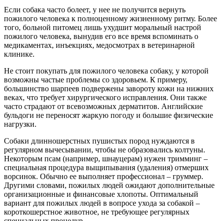
Если собака часто болеет, у нее не получится вернуть
пожилого человека к полноценному жизненному ритму. Более
того, больной питомец лишь ухудшит моральный настрой
пожилого человека, вынудив его все время вспоминать о
медикаментах, инъекциях, медосмотрах в ветеринарной
клинике.
Не стоит покупать для пожилого человека собаку, у которой
возможны частые проблемы со здоровьем. К примеру,
большинство шарпеев подвержены завороту кожи на нижних
веках, что требует хирургического исправления. Они также
часто страдают от всевозможных дерматитов. Английские
бульдоги не переносят жаркую погоду и большие физические
нагрузки.
Собаки длинношерстных пушистых пород нуждаются в
регулярном вычесывании, чтобы не образовались колтуны.
Некоторым псам (например, шнауцерам) нужен тримминг –
специальная процедура выщипывания (удаления) отмерших
ворсинок. Обычно ее выполняет профессионал – груммер.
Другими словами, пожилых людей ожидают дополнительные
организационные и финансовые хлопоты. Оптимальный
вариант для пожилых людей в вопросе ухода за собакой –
короткошерстное животное, не требующее регулярных
специальных процедур.