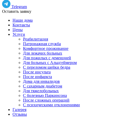
Telegram
Оставить заявку
Наши дома
Контакты
Цены
Услуги
Реабилитация
Патронажная служба
Комфортное проживание
Для лежачих больных
Для пожилых с деменцией
Для больных с Альцгеймером
С переломом шейки бедра
После инсульта
После инфаркта
Дома для инвалидов
С сахарным диабетом
Для тяжелобольных
С болезнью Паркинсона
После сложных операций
С психическими отклонениями
Галерея
Отзывы