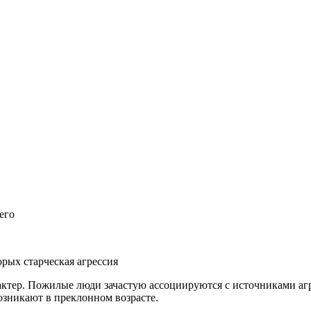
его
орых старческая агрессия
рактер. Пожилые люди зачастую ассоциируются с источниками агр
озникают в преклонном возрасте.