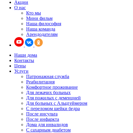
Акции
О нас
Кто мы
Мини фильм
Наша философия
Наша команда
Арендодателям
Наши дома
Контакты
Цены
Услуги
Патронажная служба
Реабилитация
Комфортное проживание
Для лежачих больных
Для пожилых с деменцией
Для больных с Альцгеймером
С переломом шейки бедра
После инсульта
После инфаркта
Дома для инвалидов
С сахарным диабетом