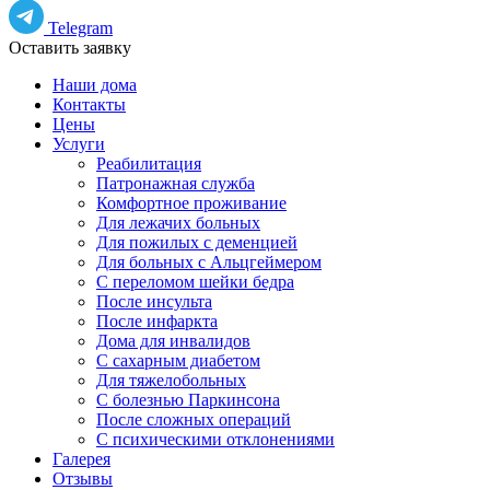
Telegram
Оставить заявку
Наши дома
Контакты
Цены
Услуги
Реабилитация
Патронажная служба
Комфортное проживание
Для лежачих больных
Для пожилых с деменцией
Для больных с Альцгеймером
С переломом шейки бедра
После инсульта
После инфаркта
Дома для инвалидов
С сахарным диабетом
Для тяжелобольных
С болезнью Паркинсона
После сложных операций
С психическими отклонениями
Галерея
Отзывы