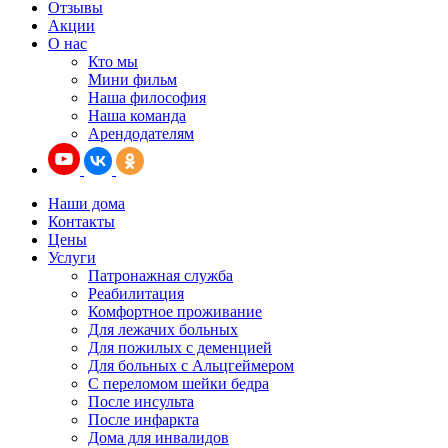
Отзывы
Акции
О нас
Кто мы
Мини фильм
Наша философия
Наша команда
Арендодателям
Наши дома
Контакты
Цены
Услуги
Патронажная служба
Реабилитация
Комфортное проживание
Для лежачих больных
Для пожилых с деменцией
Для больных с Альцгеймером
С переломом шейки бедра
После инсульта
После инфаркта
Дома для инвалидов