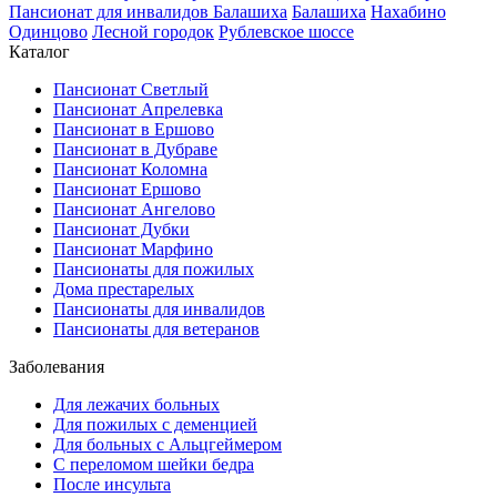
Пансионат для инвалидов Балашиха
Балашиха
Нахабино
Одинцово
Лесной городок
Рублевское шоссе
Каталог
Пансионат Светлый
Пансионат Апрелевка
Пансионат в Ершово
Пансионат в Дубраве
Пансионат Коломна
Пансионат Ершово
Пансионат Ангелово
Пансионат Дубки
Пансионат Марфино
Пансионаты для пожилых
Дома престарелых
Пансионаты для инвалидов
Пансионаты для ветеранов
Заболевания
Для лежачих больных
Для пожилых с деменцией
Для больных с Альцгеймером
С переломом шейки бедра
После инсульта