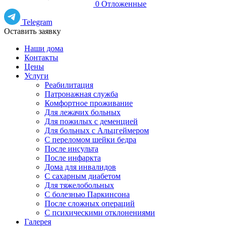
0
Отложенные
Telegram
Оставить заявку
Наши дома
Контакты
Цены
Услуги
Реабилитация
Патронажная служба
Комфортное проживание
Для лежачих больных
Для пожилых с деменцией
Для больных с Альцгеймером
С переломом шейки бедра
После инсульта
После инфаркта
Дома для инвалидов
С сахарным диабетом
Для тяжелобольных
С болезнью Паркинсона
После сложных операций
С психическими отклонениями
Галерея