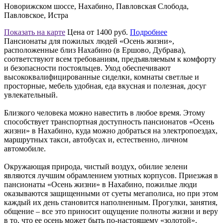
Новорижском шоссе, Нахабино, Павловская Слобода,
Павловское, Истра
Показать на карте
Цена от 1400 руб.
Подробнее
Пансионаты для пожилых людей «Осень жизни»,
расположенные близ Нахабино (в Ершово, Дубрава),
соответствуют всем требованиям, предъявляемым к комфорту
и безопасности постояльцев. Уход обеспечивают
высококвалифицированные сиделки, комнаты светлые и
просторные, мебель удобная, еда вкусная и полезная, досуг
увлекательный.
Близкого человека можно навестить в любое время. Этому
способствует транспортная доступность пансионатов «Осень
жизни» в Нахабино, куда можно добраться на электропоездах,
маршрутных такси, автобусах и, естественно, личном
автомобиле.
Окружающая природа, чистый воздух, обилие зелени
являются лучшим обрамлением уютных корпусов. Приезжая в
пансионаты «Осень жизни» в Нахабино, пожилые люди
оказываются защищенными от суеты мегаполиса, но при этом
каждый их день становится наполненным. Прогулки, занятия,
общение – все это приносит ощущение полноты жизни и веру
в то, что ее осень может быть по-настоящему «золотой».