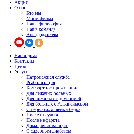
Акции
О нас
Кто мы
Мини фильм
Наша философия
Наша команда
Арендодателям
Наши дома
Контакты
Цены
Услуги
Патронажная служба
Реабилитация
Комфортное проживание
Для лежачих больных
Для пожилых с деменцией
Для больных с Альцгеймером
С переломом шейки бедра
После инсульта
После инфаркта
Дома для инвалидов
С сахарным диабетом