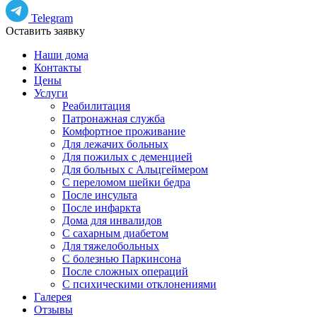
Telegram
Оставить заявку
Наши дома
Контакты
Цены
Услуги
Реабилитация
Патронажная служба
Комфортное проживание
Для лежачих больных
Для пожилых с деменцией
Для больных с Альцгеймером
С переломом шейки бедра
После инсульта
После инфаркта
Дома для инвалидов
С сахарным диабетом
Для тяжелобольных
С болезнью Паркинсона
После сложных операций
С психическими отклонениями
Галерея
Отзывы