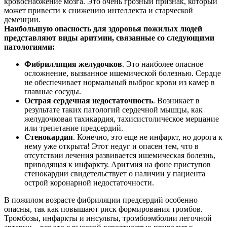
кровоснабжение мозга. Это очень грозный признак, который
может привести к снижению интеллекта и старческой
деменции.
Наибольшую опасность для здоровья пожилых людей
представляют виды аритмии, связанные со следующими
патологиями:
Фибрилляция желудочков
. Это наиболее опасное
осложнение, вызванное ишемической болезнью. Сердце
не обеспечивает нормальный выброс крови из камер в
главные сосуды.
Острая сердечная недостаточность
. Возникает в
результате таких патологий сердечной мышцы, как
желудочковая тахикардия, тахисистолическое мерцание
или трепетание предсердий.
Стенокардия
. Конечно, это еще не инфаркт, но дорога к
нему уже открыта! Этот недуг и опасен тем, что в
отсутствии лечения развивается ишемическая болезнь,
приводящая к инфаркту. Аритмия на фоне приступов
стенокардии свидетельствует о наличии у пациента
острой коронарной недостаточности.
В пожилом возрасте фибриляции предсердий особенно
опасны, так как повышают риск формирования тромбов.
Тромбозы, инфаркты и инсульты, тромбоэмболии легочной