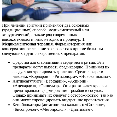
При лечении аритмии применяют два основных
(традиционных) способа: медикаментозный или
хирургический, а также ряд современных
высокотехнологичных методик и процедур.
1.
Медикаментозная терапия.
Фармакотерапия или
консервативное лечение заключается в приеме больным
следующих групп лекарственных препаратов:
Средства для стабилизации сердечного ритма. Эти
препараты могут вызвать брадикардию. Принимая их,
следует контролировать давление. Среди лекарств
назовем: «Кордарон», «Ритмонорм», «Новокаинамид».
Антикоагулянты «Варфарин», «Аспирин»,
«Ацекардол», «Синкумар». Они разжижают кровь и
предотвращают формирование тромбов в сосудах.
Однако принимать их следует с осторожностью, так как
они могут спровоцировать внутренние кровотечения.
Бета-блокаторы (антагонисты кальция): «Соталол»,
«Бисопролол», «Метопролол», «Дилтиазем».