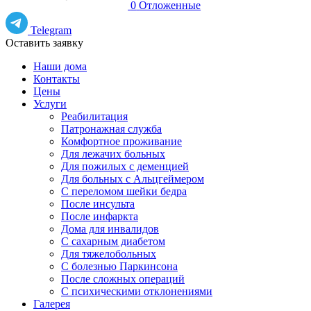
0
Отложенные
Telegram
Оставить заявку
Наши дома
Контакты
Цены
Услуги
Реабилитация
Патронажная служба
Комфортное проживание
Для лежачих больных
Для пожилых с деменцией
Для больных с Альцгеймером
С переломом шейки бедра
После инсульта
После инфаркта
Дома для инвалидов
С сахарным диабетом
Для тяжелобольных
С болезнью Паркинсона
После сложных операций
С психическими отклонениями
Галерея