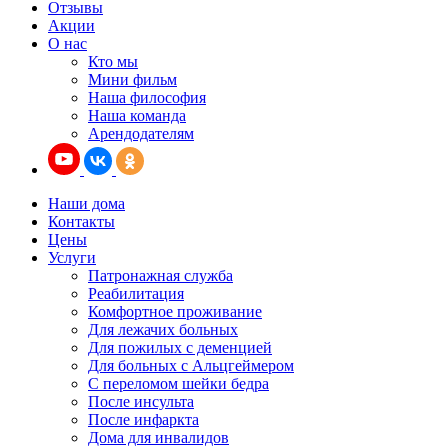
Отзывы
Акции
О нас
Кто мы
Мини фильм
Наша философия
Наша команда
Арендодателям
Наши дома
Контакты
Цены
Услуги
Патронажная служба
Реабилитация
Комфортное проживание
Для лежачих больных
Для пожилых с деменцией
Для больных с Альцгеймером
С переломом шейки бедра
После инсульта
После инфаркта
Дома для инвалидов