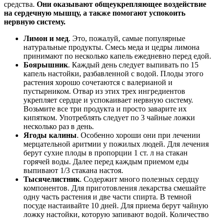
средства.
Они оказывают общеукрепляющее воздействие
на сердечную мышцу, а также помогают успокоить
нервную систему.
Лимон и мед
. Это, пожалуй, самые популярные
натуральные продукты. Смесь меда и цедры лимона
принимают по несколько капель ежедневно перед едой.
Боярышник
. Каждый день следует выпивать по 15
капель настойки, разбавленной с водой. Плоды этого
растения хорошо сочетаются с валерианой и
пустырником. Отвар из этих трех ингредиентов
укрепляет сердце и успокаивает нервную систему.
Возьмите все три продукта и просто заварите их
кипятком. Употреблять следует по 3 чайные ложки
несколько раз в день.
Ягоды калины
. Особенно хороши они при лечении
мерцательной аритмии у пожилых людей. Для лечения
берут сухие плоды в пропорции 1 ст. л на стакан
горячей воды. Далее перед каждым приемом еды
выпивают 1/3 стакана настоя.
Тысячелистник
. Содержит много полезных сердцу
компонентов. Для приготовления лекарства смешайте
одну часть растения и две части спирта. В темной
посуде настаивайте 10 дней. Для приема берут чайную
ложку настойки, которую запивают водой. Количество