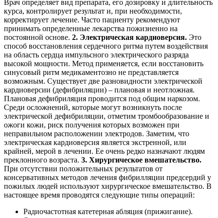
Врач определяет вид препарата, его дозировку и длительность
курса, контролирует результат и, при необходимости,
корректирует лечение. Часто пациенту рекомендуют
принимать определенные лекарства пожизненно на
постоянной основе.
2. Электрическая кардиоверсия.
Это
способ восстановления сердечного ритма путем воздействия
на область сердца импульсного электрического разряда
высокой мощности. Метод применяется, если восстановить
синусовый ритм медикаментозно не представляется
возможным. Существует две разновидности электрической
кардиоверсии (дефибриляции) – плановая и неотложная.
Плановая дефибриляция проводится под общим наркозом.
Среди осложнений, которые могут возникнуть после
электрической дефибриляции, отметим тромбообразование и
ожоги кожи, риск получения которых возможен при
неправильном расположении электродов. Заметим, что
электрическая кардиоверсия является экстренной, или
крайней, мерой в лечении. Ее очень редко назначают людям
преклонного возраста.
3. Хирургическое вмешательство.
При отсутствии положительных результатов от
консервативных методов лечения фибрилляции предсердий у
пожилых людей используют хирургическое вмешательство. В
настоящее время проводятся следующие типы операций:
Радиочастотная катетерная абляция (прижигание).