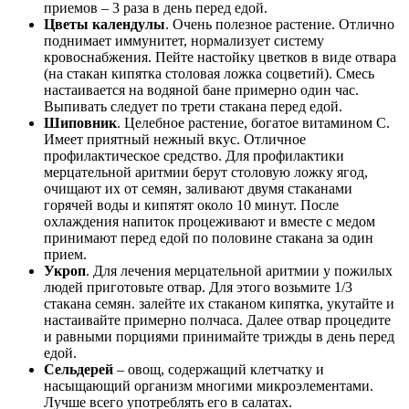
приемов – 3 раза в день перед едой.
Цветы календулы
. Очень полезное растение. Отлично
поднимает иммунитет, нормализует систему
кровоснабжения. Пейте настойку цветков в виде отвара
(на стакан кипятка столовая ложка соцветий). Смесь
настаивается на водяной бане примерно один час.
Выпивать следует по трети стакана перед едой.
Шиповник
. Целебное растение, богатое витамином С.
Имеет приятный нежный вкус. Отличное
профилактическое средство. Для профилактики
мерцательной аритмии берут столовую ложку ягод,
очищают их от семян, заливают двумя стаканами
горячей воды и кипятят около 10 минут. После
охлаждения напиток процеживают и вместе с медом
принимают перед едой по половине стакана за один
прием.
Укроп
. Для лечения мерцательной аритмии у пожилых
людей приготовьте отвар. Для этого возьмите 1/3
стакана семян. залейте их стаканом кипятка, укутайте и
настаивайте примерно полчаса. Далее отвар процедите
и равными порциями принимайте трижды в день перед
едой.
Сельдерей
– овощ, содержащий клетчатку и
насыщающий организм многими микроэлементами.
Лучше всего употреблять его в салатах.