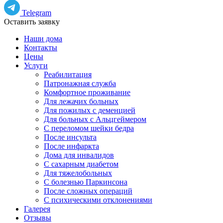
Telegram
Оставить заявку
Наши дома
Контакты
Цены
Услуги
Реабилитация
Патронажная служба
Комфортное проживание
Для лежачих больных
Для пожилых с деменцией
Для больных с Альцгеймером
С переломом шейки бедра
После инсульта
После инфаркта
Дома для инвалидов
С сахарным диабетом
Для тяжелобольных
С болезнью Паркинсона
После сложных операций
С психическими отклонениями
Галерея
Отзывы