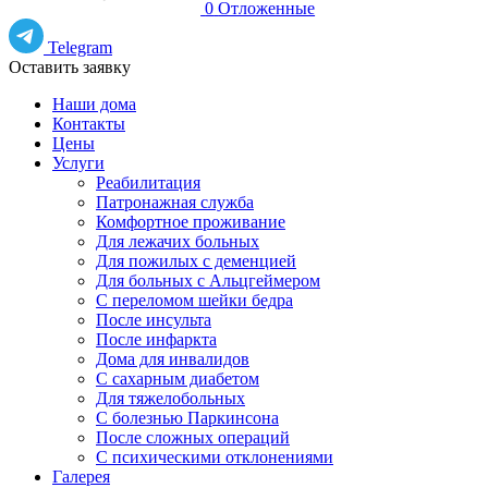
0
Отложенные
Telegram
Оставить заявку
Наши дома
Контакты
Цены
Услуги
Реабилитация
Патронажная служба
Комфортное проживание
Для лежачих больных
Для пожилых с деменцией
Для больных с Альцгеймером
С переломом шейки бедра
После инсульта
После инфаркта
Дома для инвалидов
С сахарным диабетом
Для тяжелобольных
С болезнью Паркинсона
После сложных операций
С психическими отклонениями
Галерея