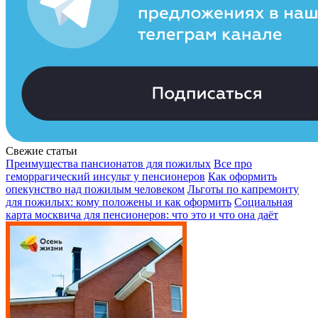
Свежие статьи
Преимущества пансионатов для пожилых
Все про
геморрагический инсульт у пенсионеров
Как оформить
опекунство над пожилым человеком
Льготы по капремонту
для пожилых: кому положены и как оформить
Социальная
карта москвича для пенсионеров: что это и что она даёт