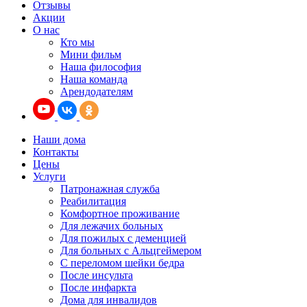
Отзывы
Акции
О нас
Кто мы
Мини фильм
Наша философия
Наша команда
Арендодателям
Наши дома
Контакты
Цены
Услуги
Патронажная служба
Реабилитация
Комфортное проживание
Для лежачих больных
Для пожилых с деменцией
Для больных с Альцгеймером
С переломом шейки бедра
После инсульта
После инфаркта
Дома для инвалидов