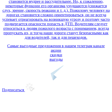
становится мудрее и рассудительнее. Но, к сожалению,
некоторые функции его организма ухудшаются (снижается
слух, зрение, скорость реакции и т. д.). Пожилому человеку на
дорогах становится сложно ориентироваться, он не всегда
успевает отреагировать на возникшую угрозу и поэтому часто
подвергается опасности попасть в ДТП. Водителям следует
относиться к людям пожилого возраста с пониманием, всегда
пропускать их, и тогда наши дороги станут безопасными как
для водителей, так и для пешеходов.
Самые выгодные предложения в нашем телеграм канале
акции
скидки
выгоды
Подписаться