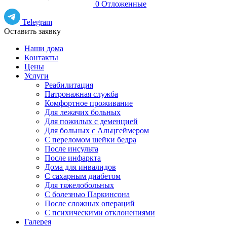
0
Отложенные
Telegram
Оставить заявку
Наши дома
Контакты
Цены
Услуги
Реабилитация
Патронажная служба
Комфортное проживание
Для лежачих больных
Для пожилых с деменцией
Для больных с Альцгеймером
С переломом шейки бедра
После инсульта
После инфаркта
Дома для инвалидов
С сахарным диабетом
Для тяжелобольных
С болезнью Паркинсона
После сложных операций
С психическими отклонениями
Галерея