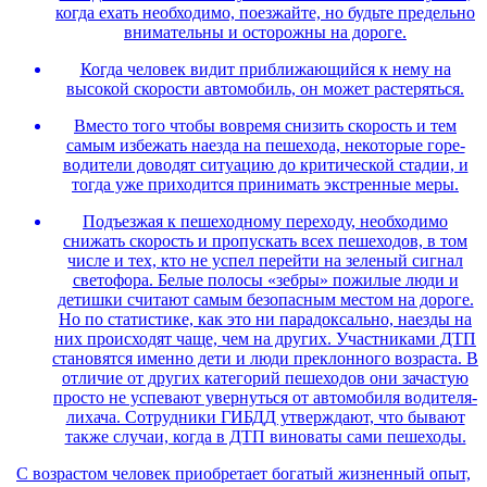
когда ехать необходимо, поезжайте, но будьте предельно
внимательны и осторожны на дороге.
Когда человек видит приближающийся к нему на
высокой скорости автомобиль, он может растеряться.
Вместо того чтобы вовремя снизить скорость и тем
самым избежать наезда на пешехода, некоторые горе-
водители доводят ситуацию до критической стадии, и
тогда уже приходится принимать экстренные меры.
Подъезжая к пешеходному переходу, необходимо
снижать скорость и пропускать всех пешеходов, в том
числе и тех, кто не успел перейти на зеленый сигнал
светофора. Белые полосы «зебры» пожилые люди и
детишки считают самым безопасным местом на дороге.
Но по статистике, как это ни парадоксально, наезды на
них происходят чаще, чем на других. Участниками ДТП
становятся именно дети и люди преклонного возраста. В
отличие от других категорий пешеходов они зачастую
просто не успевают увернуться от автомобиля водителя-
лихача. Сотрудники ГИБДД утверждают, что бывают
также случаи, когда в ДТП виноваты сами пешеходы.
С возрастом человек приобретает богатый жизненный опыт,