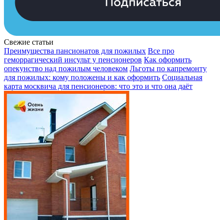
Свежие статьи
Преимущества пансионатов для пожилых
Все про
геморрагический инсульт у пенсионеров
Как оформить
опекунство над пожилым человеком
Льготы по капремонту
для пожилых: кому положены и как оформить
Социальная
карта москвича для пенсионеров: что это и что она даёт