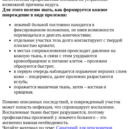
возможной причины недуга.
Для этого полезно знать, как формируется кожное
повреждение в виде пролежня:
лежачий больной постоянно находится в
фиксированном положении, не имея возможности
перемещаться и двигать конечностями;
отдельные участки тела долго контактируют с твердой
плоскостью кровати;
в местах соприкосновения происходит давление на
кожную ткань, в связи с этим ухудшаются
кровообращение и питание клеток – пролежни
образуются быстрее;
в первую очередь наблюдается поражение верхних слоев
кожи – эпидермиса, далее пролежни разрастаются
вглубь;
поражается мышечная ткань, затем – костная и
хрящевая.
Помимо описанных последствий, в поврежденный участок
может попасть инфекция, что спровоцирует воспаление.
Воспаленные ткани быстрее разрушаются, поэтому
профилактика пролежней у лежачего больного – это
жизненно важная необходимость.
Читайте материал по теме:
Санаторий для пенсионеров