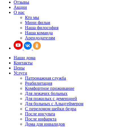
Отзывы
Акции
О нас
Кто мы
Мини фильм
Наша философия
Наша команда
Арендодателям
Наши дома
Контакты
Цены
Услуги
Патронажная служба
Реабилитация
Комфортное проживание
Для лежачих больных
Для пожилых с деменцией
Для больных с Альцгеймером
С переломом шейки бедра
После инсульта
После инфаркта
Дома для инвалидов