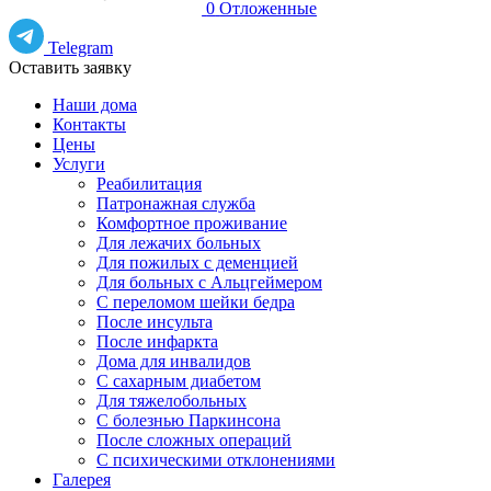
0
Отложенные
Telegram
Оставить заявку
Наши дома
Контакты
Цены
Услуги
Реабилитация
Патронажная служба
Комфортное проживание
Для лежачих больных
Для пожилых с деменцией
Для больных с Альцгеймером
С переломом шейки бедра
После инсульта
После инфаркта
Дома для инвалидов
С сахарным диабетом
Для тяжелобольных
С болезнью Паркинсона
После сложных операций
С психическими отклонениями
Галерея