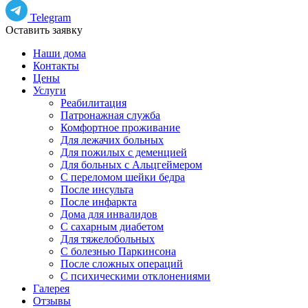
Telegram
Оставить заявку
Наши дома
Контакты
Цены
Услуги
Реабилитация
Патронажная служба
Комфортное проживание
Для лежачих больных
Для пожилых с деменцией
Для больных с Альцгеймером
С переломом шейки бедра
После инсульта
После инфаркта
Дома для инвалидов
С сахарным диабетом
Для тяжелобольных
С болезнью Паркинсона
После сложных операций
С психическими отклонениями
Галерея
Отзывы