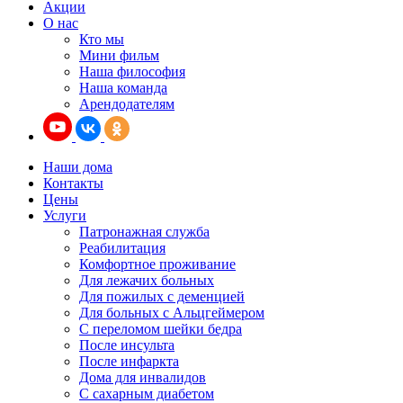
Акции
О нас
Кто мы
Мини фильм
Наша философия
Наша команда
Арендодателям
Наши дома
Контакты
Цены
Услуги
Патронажная служба
Реабилитация
Комфортное проживание
Для лежачих больных
Для пожилых с деменцией
Для больных с Альцгеймером
С переломом шейки бедра
После инсульта
После инфаркта
Дома для инвалидов
С сахарным диабетом