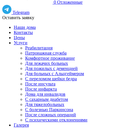
0
Отложенные
Telegram
Оставить заявку
Наши дома
Контакты
Цены
Услуги
Реабилитация
Патронажная служба
Комфортное проживание
Для лежачих больных
Для пожилых с деменцией
Для больных с Альцгеймером
С переломом шейки бедра
После инсульта
После инфаркта
Дома для инвалидов
С сахарным диабетом
Для тяжелобольных
С болезнью Паркинсона
После сложных операций
С психическими отклонениями
Галерея