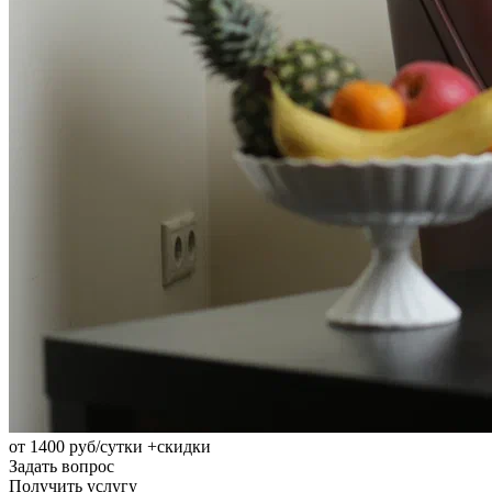
от 1400
руб/сутки
+скидки
Задать вопрос
Получить услугу