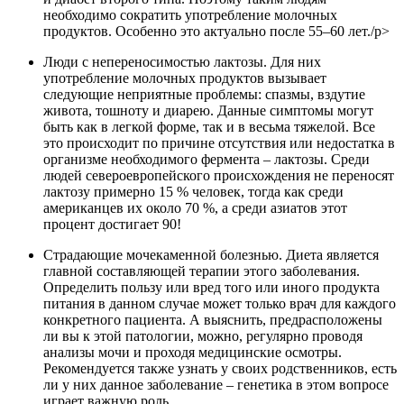
необходимо сократить употребление молочных
продуктов. Особенно это актуально после 55–60 лет./p>
Люди с непереносимостью лактозы. Для них
употребление молочных продуктов вызывает
следующие неприятные проблемы: спазмы, вздутие
живота, тошноту и диарею. Данные симптомы могут
быть как в легкой форме, так и в весьма тяжелой. Все
это происходит по причине отсутствия или недостатка в
организме необходимого фермента – лактозы. Среди
людей североевропейского происхождения не переносят
лактозу примерно 15 % человек, тогда как среди
американцев их около 70 %, а среди азиатов этот
процент достигает 90!
Страдающие мочекаменной болезнью. Диета является
главной составляющей терапии этого заболевания.
Определить пользу или вред того или иного продукта
питания в данном случае может только врач для каждого
конкретного пациента. А выяснить, предрасположены
ли вы к этой патологии, можно, регулярно проводя
анализы мочи и проходя медицинские осмотры.
Рекомендуется также узнать у своих родственников, есть
ли у них данное заболевание – генетика в этом вопросе
играет важную роль.