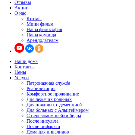
Отзывы
Акции
О нас
Кто мы
Мини фильм
Наша философия
Наша команда
Арендодателям
Наши дома
Контакты
Цены
Услуги
Патронажная служба
Реабилитация
Комфортное проживание
Для лежачих больных
Для пожилых с деменцией
Для больных с Альцгеймером
С переломом шейки бедра
После инсульта
После инфаркта
Дома для инвалидов