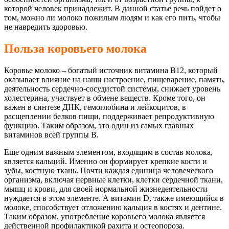
которой человек принадлежит. В данной статье речь пойдет о
том, можно ли молоко пожилым людям и как его пить, чтобы
не навредить здоровью.
Польза коровьего молока
Коровье молоко – богатый источник витамина В12, который
оказывает влияние на наши настроение, пищеварение, память,
деятельность сердечно-сосудистой системы, снижает уровень
холестерина, участвует в обмене веществ. Кроме того, он
важен в синтезе ДНК, гемоглобина и лейкоцитов, в
расщеплении белков пищи, поддерживает репродуктивную
функцию. Таким образом, это один из самых главных
витаминов всей группы В.
Еще одним важным элементом, входящим в состав молока,
является кальций. Именно он формирует крепкие кости и
зубы, костную ткань. Почти каждая единица человеческого
организма, включая нервные клетки, клетки сердечной ткани,
мышц и крови, для своей нормальной жизнедеятельности
нуждается в этом элементе. А витамин D, также имеющийся в
молоке, способствует отложению кальция в костях и дентине.
Таким образом, употребление коровьего молока является
действенной профилактикой рахита и остеопороза.