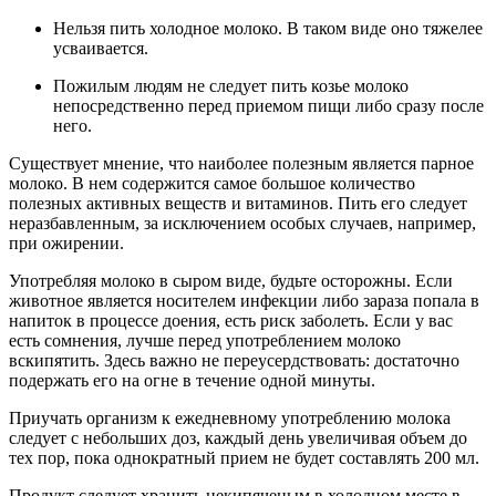
Нельзя пить холодное молоко. В таком виде оно тяжелее
усваивается.
Пожилым людям не следует пить козье молоко
непосредственно перед приемом пищи либо сразу после
него.
Существует мнение, что наиболее полезным является парное
молоко. В нем содержится самое большое количество
полезных активных веществ и витаминов. Пить его следует
неразбавленным, за исключением особых случаев, например,
при ожирении.
Употребляя молоко в сыром виде, будьте осторожны. Если
животное является носителем инфекции либо зараза попала в
напиток в процессе доения, есть риск заболеть. Если у вас
есть сомнения, лучше перед употреблением молоко
вскипятить. Здесь важно не переусердствовать: достаточно
подержать его на огне в течение одной минуты.
Приучать организм к ежедневному употреблению молока
следует с небольших доз, каждый день увеличивая объем до
тех пор, пока однократный прием не будет составлять 200 мл.
Продукт следует хранить некипяченым в холодном месте в