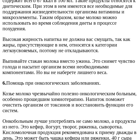
содержит всего 67 ккал в 100 мл. Такие продукты относятся к
диетическим. При этом в нем имеются все необходимые для
поддержания жизнедеятельности организма витамины и
микроэлементы. Таким образом, козье молоко можно
использовать во время соблюдения диеты в процессе
похудения.
Высокая жирность напитка не должна вас смущать, так как
жиры, присутствующие в нем, относятся к категории
легкоусвояемых, поэтому не откладываются.
Выпивайте стакан молока вместо ужина. Это снимет чувство
голода и насытит организм всеми необходимыми
компонентами. Но вы не наберете лишнего веса.
6.
Помощь при онкологических заболеваниях.
Козье молоко чрезвычайно полезно онкологическим больным,
особенно прошедшим химиотерапию. Напиток поможет
очистить организм от токсинов и восстановить функции его
систем.
Онкобольным лучше употреблять не само молоко, а продукты
из него. Это кефир, йогурт, творог, ряженка, сыворотка.
Кисломолочная продукция рекомендована к приему дважды в
день. Это может быть чашка кефира или ряженки, 40 г сыра