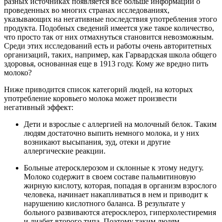
разных источниках появляется все больше информации о
проведенных во многих странах исследованиях,
указывающих на негативные последствия употребления этого
продукта. Подобных сведений имеется уже такое количество,
что просто так от них отмахнуться становится невозможным.
Среди этих исследований есть и работы очень авторитетных
организаций, таких, например, как Гарвардская школа общего
здоровья, основанная еще в 1913 году. Кому же вредно пить
молоко?
Ниже приводится список категорий людей, на которых
употребление коровьего молока может произвести
негативный эффект:
Дети и взрослые с аллергией на молочный белок. Таким
людям достаточно выпить немного молока, и у них
возникают высыпания, зуд, отеки и другие
аллергические реакции.
Больные атеросклерозом и склонные к этому недугу.
Молоко содержит в своем составе пальмитиновую
жирную кислоту, которая, попадая в организм взрослого
человека, начинает накапливаться в нем и приводит к
нарушению кислотного баланса. В результате у
больного развиваются атеросклероз, гиперхолестиремия
и диабет второго типа. Поэтому таким людям