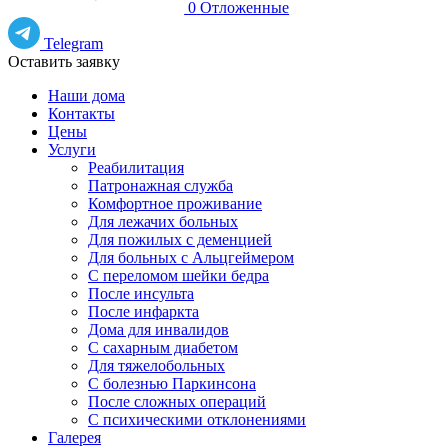
0
Отложенные
Telegram
Оставить заявку
Наши дома
Контакты
Цены
Услуги
Реабилитация
Патронажная служба
Комфортное проживание
Для лежачих больных
Для пожилых с деменцией
Для больных с Альцгеймером
С переломом шейки бедра
После инсульта
После инфаркта
Дома для инвалидов
С сахарным диабетом
Для тяжелобольных
С болезнью Паркинсона
После сложных операций
С психическими отклонениями
Галерея