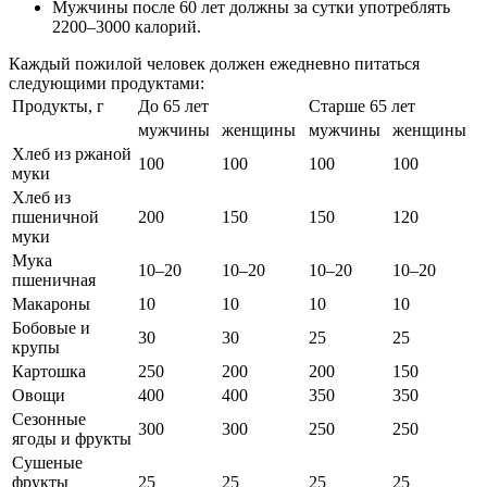
Мужчины после 60 лет должны за сутки употреблять
2200–3000 калорий.
Каждый пожилой человек должен ежедневно питаться
следующими продуктами:
Продукты, г
До 65 лет
Старше 65 лет
мужчины
женщины
мужчины
женщины
Хлеб из ржаной
100
100
100
100
муки
Хлеб из
пшеничной
200
150
150
120
муки
Мука
10–20
10–20
10–20
10–20
пшеничная
Макароны
10
10
10
10
Бобовые и
30
30
25
25
крупы
Картошка
250
200
200
150
Овощи
400
400
350
350
Сезонные
300
300
250
250
ягоды и фрукты
Сушеные
фрукты
25
25
25
25