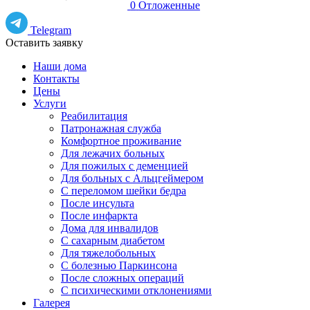
0
Отложенные
Telegram
Оставить заявку
Наши дома
Контакты
Цены
Услуги
Реабилитация
Патронажная служба
Комфортное проживание
Для лежачих больных
Для пожилых с деменцией
Для больных с Альцгеймером
С переломом шейки бедра
После инсульта
После инфаркта
Дома для инвалидов
С сахарным диабетом
Для тяжелобольных
С болезнью Паркинсона
После сложных операций
С психическими отклонениями
Галерея