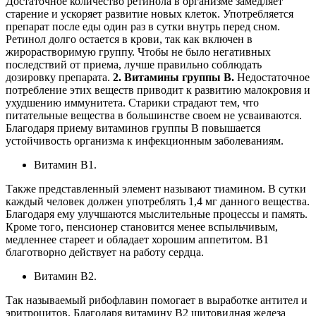
Достаточное количество ретинола в организме замедляет
старение и ускоряет развитие новых клеток. Употребляется
препарат после еды один раз в сутки внутрь перед сном.
Ретинол долго остается в крови, так как включен в
жирорастворимую группу. Чтобы не было негативных
последствий от приема, лучше правильно соблюдать
дозировку препарата.
2. Витамины группы В.
Недостаточное
потребление этих веществ приводит к развитию малокровия и
ухудшению иммунитета. Старики страдают тем, что
питательные вещества в большинстве своем не усваиваются.
Благодаря приему витаминов группы В повышается
устойчивость организма к инфекционным заболеваниям.
Витамин В1.
Также представленный элемент называют тиамином. В сутки
каждый человек должен употреблять 1,4 мг данного вещества.
Благодаря ему улучшаются мыслительные процессы и память.
Кроме того, пенсионер становится менее вспыльчивым,
медленнее стареет и обладает хорошим аппетитом. В1
благотворно действует на работу сердца.
Витамин В2.
Так называемый рибофлавин помогает в выработке антител и
эритроцитов. Благодаря витамину В2 щитовидная железа