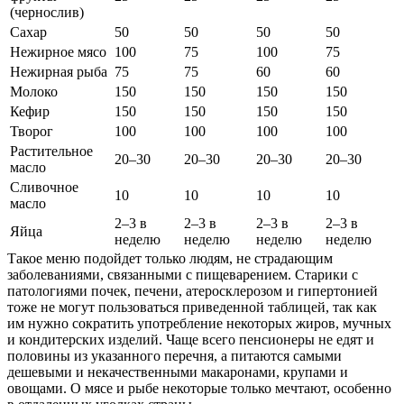
(чернослив)
Сахар
50
50
50
50
Нежирное мясо
100
75
100
75
Нежирная рыба
75
75
60
60
Молоко
150
150
150
150
Кефир
150
150
150
150
Творог
100
100
100
100
Растительное
20–30
20–30
20–30
20–30
масло
Сливочное
10
10
10
10
масло
2–3 в
2–3 в
2–3 в
2–3 в
Яйца
неделю
неделю
неделю
неделю
Такое меню подойдет только людям, не страдающим
заболеваниями, связанными с пищеварением. Старики с
патологиями почек, печени, атеросклерозом и гипертонией
тоже не могут пользоваться приведенной таблицей, так как
им нужно сократить употребление некоторых жиров, мучных
и кондитерских изделий. Чаще всего пенсионеры не едят и
половины из указанного перечня, а питаются самыми
дешевыми и некачественными макаронами, крупами и
овощами. О мясе и рыбе некоторые только мечтают, особенно