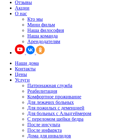
Отзывы
Акции
О нас
Кто мы
Мини фильм
Наша философия
Наша команда
Арендодателям
Наши дома
Контакты
Цены
Услуги
Патронажная служба
Реабилитация
Комфортное проживание
Для лежачих больных
Для пожилых с деменцией
Для больных с Альцгеймером
С переломом шейки бедра
После инсульта
После инфаркта
Дома для инвалидов