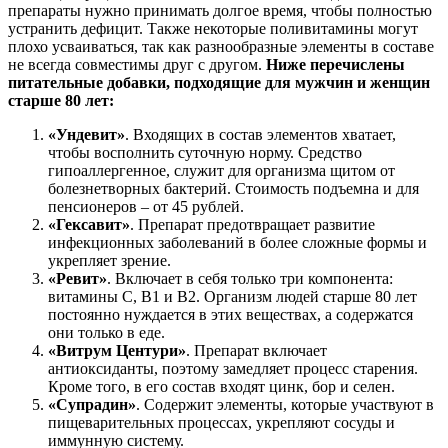
препараты нужно принимать долгое время, чтобы полностью
устранить дефицит. Также некоторые поливитамины могут
плохо усваиваться, так как разнообразные элементы в составе
не всегда совместимы друг с другом.
Ниже перечислены
питательные добавки, подходящие для мужчин и женщин
старше 80 лет:
«Ундевит»
. Входящих в состав элементов хватает,
чтобы восполнить суточную норму. Средство
гипоаллергенное, служит для организма щитом от
болезнетворных бактерий. Стоимость подъемна и для
пенсионеров – от 45 рублей.
«Гексавит»
. Препарат предотвращает развитие
инфекционных заболеваний в более сложные формы и
укрепляет зрение.
«Ревит»
. Включает в себя только три компонента:
витамины С, В1 и В2. Организм людей старше 80 лет
постоянно нуждается в этих веществах, а содержатся
они только в еде.
«Витрум Центури»
. Препарат включает
антиоксиданты, поэтому замедляет процесс старения.
Кроме того, в его состав входят цинк, бор и селен.
«Супрадин»
. Содержит элементы, которые участвуют в
пищеварительных процессах, укрепляют сосуды и
иммунную систему.