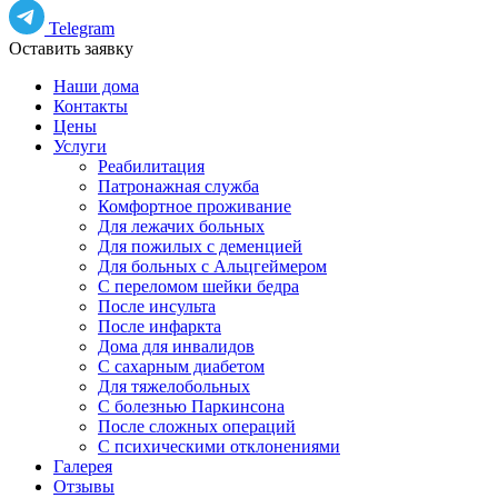
Telegram
Оставить заявку
Наши дома
Контакты
Цены
Услуги
Реабилитация
Патронажная служба
Комфортное проживание
Для лежачих больных
Для пожилых с деменцией
Для больных с Альцгеймером
С переломом шейки бедра
После инсульта
После инфаркта
Дома для инвалидов
С сахарным диабетом
Для тяжелобольных
С болезнью Паркинсона
После сложных операций
С психическими отклонениями
Галерея
Отзывы