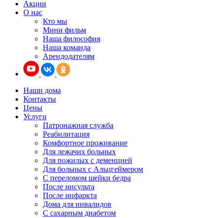
Акции
О нас
Кто мы
Мини фильм
Наша философия
Наша команда
Арендодателям
Наши дома
Контакты
Цены
Услуги
Патронажная служба
Реабилитация
Комфортное проживание
Для лежачих больных
Для пожилых с деменцией
Для больных с Альцгеймером
С переломом шейки бедра
После инсульта
После инфаркта
Дома для инвалидов
С сахарным диабетом