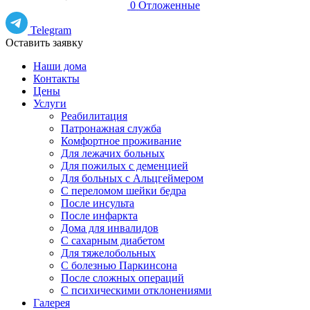
0
Отложенные
Telegram
Оставить заявку
Наши дома
Контакты
Цены
Услуги
Реабилитация
Патронажная служба
Комфортное проживание
Для лежачих больных
Для пожилых с деменцией
Для больных с Альцгеймером
С переломом шейки бедра
После инсульта
После инфаркта
Дома для инвалидов
С сахарным диабетом
Для тяжелобольных
С болезнью Паркинсона
После сложных операций
С психическими отклонениями
Галерея