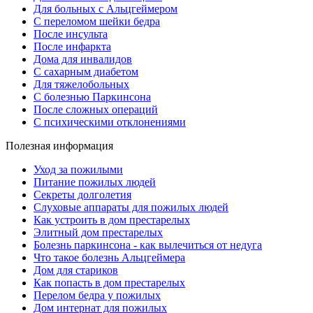
Для больных с Альцгеймером
С переломом шейки бедра
После инсульта
После инфаркта
Дома для инвалидов
С сахарным диабетом
Для тяжелобольных
С болезнью Паркинсона
После сложных операций
С психическими отклонениями
Полезная информация
Уход за пожилыми
Питание пожилых людей
Секреты долголетия
Слуховые аппараты для пожилых людей
Как устроить в дом престарелых
Элитный дом престарелых
Болезнь паркинсона - как вылечиться от недуга
Что такое болезнь Альцгеймера
Дом для стариков
Как попасть в дом престарелых
Перелом бедра у пожилых
Дом интернат для пожилых