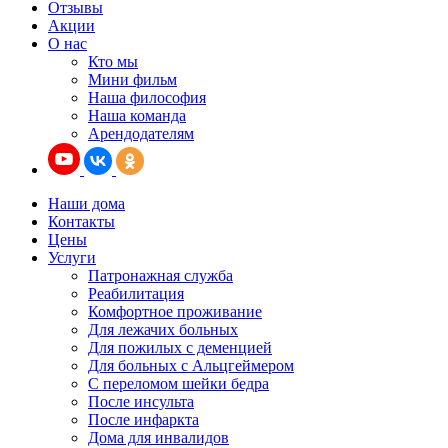
Отзывы
Акции
О нас
Кто мы
Мини фильм
Наша философия
Наша команда
Арендодателям
Наши дома
Контакты
Цены
Услуги
Патронажная служба
Реабилитация
Комфортное проживание
Для лежачих больных
Для пожилых с деменцией
Для больных с Альцгеймером
С переломом шейки бедра
После инсульта
После инфаркта
Дома для инвалидов